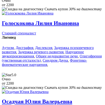
Очно
от 2200
Скачать купон
30% на диагностику
Голоскокова Лилия Ивановна
Старший специалист
Логопед
Аутизм
,
Дисграфия
,
Дислексия
,
Задержка психоречевого
развития
,
Задержка речевого развития
,
Нарушение
звукопроизношения
,
Общее недоразвитие речи
,
Олигофрения
(умственная отсталость)
,
Синдром Дауна
,
Фонетико-
фонематические нарушения
,
5.0
Очно
от 2200
Скачать купон
30% на диагностику
Осадчая Юлия Валерьевна