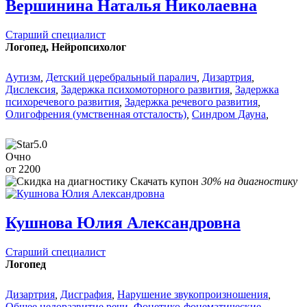
Вершинина Наталья Николаевна
Старший специалист
Логопед, Нейропсихолог
Аутизм
,
Детский церебральный паралич
,
Дизартрия
,
Дислексия
,
Задержка психомоторного развития
,
Задержка
психоречевого развития
,
Задержка речевого развития
,
Олигофрения (умственная отсталость)
,
Синдром Дауна
,
5.0
Очно
от 2200
Скачать купон
30% на диагностику
Кушнова Юлия Александровна
Старший специалист
Логопед
Дизартрия
,
Дисграфия
,
Нарушение звукопроизношения
,
Общее недоразвитие речи
,
Фонетико-фонематические