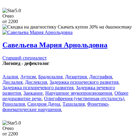
5.0
Очно
от 2200
Скачать купон
30% на диагностику
Савельева Мария Арнольдовна
Старший специалист
Логопед - дефектолог
Алалия
,
Аутизм
,
Брадилалия
,
Дизартрия
,
Дисграфия
,
Дислалия
,
Дислексия
,
Задержка психического развития
,
Задержка психоречевого развития
,
Задержка речевого
развития
,
Заикание
,
Нарушение звукопроизношения
,
Общее
недоразвитие речи
,
Олигофрения (умственная отсталость)
,
Ринолалия
,
Синдром Дауна
,
Тахилалия
,
Фонетико-
фонематические нарушения
,
5.0
Очно
от 2200