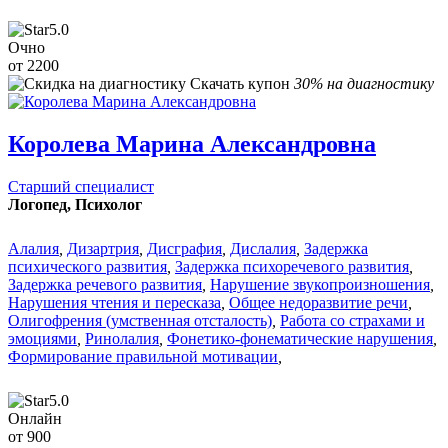
5.0
Очно
от 2200
Скачать купон
30% на диагностику
Королева Марина Александровна
Старший специалист
Логопед, Психолог
Алалия
,
Дизартрия
,
Дисграфия
,
Дислалия
,
Задержка
психического развития
,
Задержка психоречевого развития
,
Задержка речевого развития
,
Нарушение звукопроизношения
,
Нарушения чтения и пересказа
,
Общее недоразвитие речи
,
Олигофрения (умственная отсталость)
,
Работа со страхами и
эмоциями
,
Ринолалия
,
Фонетико-фонематические нарушения
,
Формирование правильной мотивации
,
5.0
Онлайн
от 900