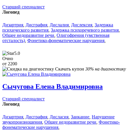
Старший специалист
Логопед
Дизартрия
,
Дисграфия
,
Дислалия
,
Дислексия
,
Задержка
психического развития
,
Задержка психоречевого развития
,
Общее недоразвитие речи
,
Олигофрения (умственная
отсталость)
,
Фонетико-фонематические нарушения
,
5.0
Очно
от 2200
Скачать купон
30% на диагностику
Сычугова Елена Владимировна
Старший специалист
Логопед
Дизартрия
,
Дисграфия
,
Дисласия
,
Заикание
,
Нарушение
звукопроизношения
,
Общее недоразвитие речи
,
Фонетико-
фонематические нарушения
,