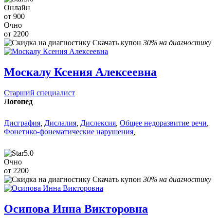
Онлайн
от 900
Очно
от 2200
Скачать купон
30% на диагностику
Москалу Ксения Алексеевна
Старший специалист
Логопед
Дисграфия
,
Дислалия
,
Дислексия
,
Общее недоразвитие речи
,
Фонетико-фонематические нарушения
,
5.0
Очно
от 2200
Скачать купон
30% на диагностику
Осипова Инна Викторовна