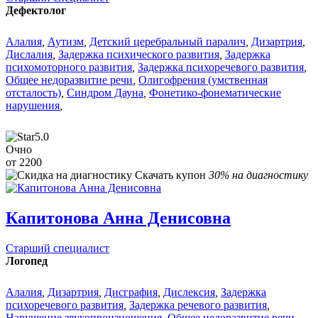
Дефектолог
Алалия
,
Аутизм
,
Детский церебральный паралич
,
Дизартрия
,
Дислалия
,
Задержка психического развития
,
Задержка
психомоторного развития
,
Задержка психоречевого развития
,
Общее недоразвитие речи
,
Олигофрения (умственная
отсталость)
,
Синдром Дауна
,
Фонетико-фонематические
нарушения
,
5.0
Очно
от 2200
Скачать купон
30% на диагностику
Капитонова Анна Денисовна
Старший специалист
Логопед
Алалия
,
Дизартрия
,
Дисграфия
,
Дислексия
,
Задержка
психоречевого развития
,
Задержка речевого развития
,
Нарушение звукопроизношения
,
Общее недоразвитие речи
,