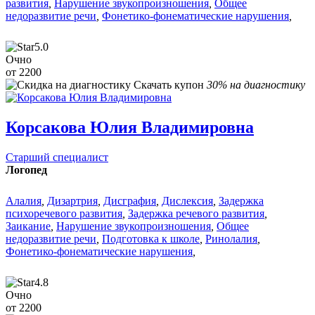
развития
,
Нарушение звукопроизношения
,
Общее
недоразвитие речи
,
Фонетико-фонематические нарушения
,
5.0
Очно
от 2200
Скачать купон
30% на диагностику
Корсакова Юлия Владимировна
Старший специалист
Логопед
Алалия
,
Дизартрия
,
Дисграфия
,
Дислексия
,
Задержка
психоречевого развития
,
Задержка речевого развития
,
Заикание
,
Нарушение звукопроизношения
,
Общее
недоразвитие речи
,
Подготовка к школе
,
Ринолалия
,
Фонетико-фонематические нарушения
,
4.8
Очно
от 2200