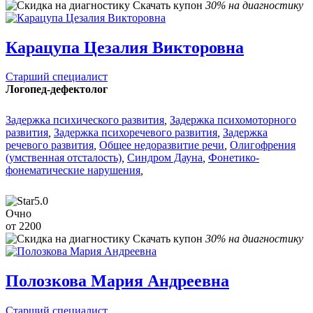
Скачать купон
30% на диагностику
Карацупа Цезалия Викторовна
Старший специалист
Логопед-дефектолог
Задержка психического развития
,
Задержка психомоторного
развития
,
Задержка психоречевого развития
,
Задержка
речевого развития
,
Общее недоразвитие речи
,
Олигофрения
(умственная отсталость)
,
Синдром Дауна
,
Фонетико-
фонематические нарушения
,
5.0
Очно
от 2200
Скачать купон
30% на диагностику
Полозкова Мария Андреевна
Старший специалист