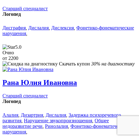
Старший специалист
Логопед
Дисграфия
,
Дислалия
,
Дислексия
,
Фонетико-фонематические
нарушения
,
5.0
Очно
от 2200
Скачать купон
30% на диагностику
Рана Юлия Ивановна
Старший специалист
Логопед
Алалия
,
Дизартрия
,
Дислалия
,
Задержка психоречевого
развития
,
Нарушение звукопроизношения
,
Общее
недоразвитие речи
,
Ринолалия
,
Фонетико-фонематические
нарушения
,