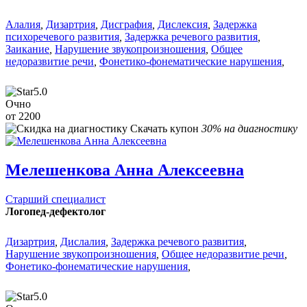
Алалия
,
Дизартрия
,
Дисграфия
,
Дислексия
,
Задержка
психоречевого развития
,
Задержка речевого развития
,
Заикание
,
Нарушение звукопроизношения
,
Общее
недоразвитие речи
,
Фонетико-фонематические нарушения
,
5.0
Очно
от 2200
Скачать купон
30% на диагностику
Мелешенкова Анна Алексеевна
Старший специалист
Логопед-дефектолог
Дизартрия
,
Дислалия
,
Задержка речевого развития
,
Нарушение звукопроизношения
,
Общее недоразвитие речи
,
Фонетико-фонематические нарушения
,
5.0