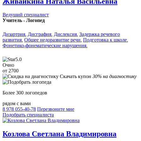
Живайкина Наталья Васильевна
Ведущий специалист
Учитель - Логопед
Дизартрия
,
Дисграфия
,
Дислексия
,
Задержка речевого
развития
,
Общее недоразвитие речи
,
Подготовка к школе
,
Фонетико-фонематические нарушения
,
5.0
Очно
от 2700
Скачать купон
30% на диагностику
Более 300 логопедов
рядом с вами
8 978 055-40-78
Перезвоните мне
Подобрать специалиста
Козлова Светлана Владимировна