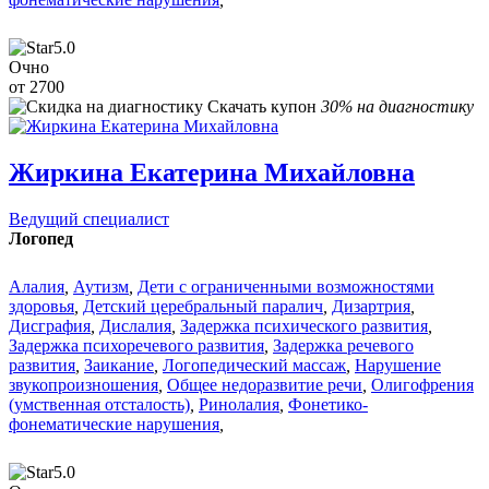
5.0
Очно
от 2700
Скачать купон
30% на диагностику
Жиркина Екатерина Михайловна
Ведущий специалист
Логопед
Алалия
,
Аутизм
,
Дети с ограниченными возможностями
здоровья
,
Детский церебральный паралич
,
Дизартрия
,
Дисграфия
,
Дислалия
,
Задержка психического развития
,
Задержка психоречевого развития
,
Задержка речевого
развития
,
Заикание
,
Логопедический массаж
,
Нарушение
звукопроизношения
,
Общее недоразвитие речи
,
Олигофрения
(умственная отсталость)
,
Ринолалия
,
Фонетико-
фонематические нарушения
,
5.0