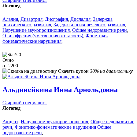
Старший специалист
Логопед
Алалия
,
Дизартрия
,
Дисграфия
,
Дислалия
,
Задержка
психического развития
,
Задержка психоречевого развития
,
Нарушение звукопроизношения
,
Общее недоразвитие речи
,
Олигофрения (умственная отсталость)
,
Фонетико-
фонематические нарушения
,
5.0
Очно
от 2200
Скачать купон
30% на диагностику
Альдинейкина Инна Арнольдовна
Старший специалист
Логопед
Акцент
,
Нарушение звукопроизношения
,
Общее недоразвитие
речи
,
Фонетико-фонематические нарушения Общее
недоразвитие речи
,