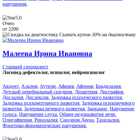
нарушения
,
5.0
Очно
от 2200
Скачать купон
30% на диагностику
Малеева Ирина Ивановна
Старший специалист
Логопед-дефектолог, психолог, нейропсихолог
Акцент
,
Алалия
,
Аутизм
,
Афазия
,
Афония
,
Брадилалия
,
Детский церебральный синдром
,
Дизартрия
,
Дисграфия
,
Дислалия
,
Дислексия
,
Задержка психического развития
,
Задержка психомоторного развития
,
Задержка психоречевого
развития
,
Задержка речевого развития
,
Заикание
,
Нарушение
голоса
,
Нарушение слуха
,
Общее недоразвитие речи
,
Олигофрения
,
Ринолалия
,
Синдром Дауна
,
Тахилалия
,
Фонетико-фонематические нарушения
,
5.0