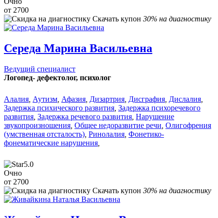
Очно
от 2700
Скачать купон
30% на диагностику
Середа Марина Васильевна
Ведущий специалист
Логопед- дефектолог, психолог
Алалия
,
Аутизм
,
Афазия
,
Дизартрия
,
Дисграфия
,
Дислалия
,
Задержка психического развития
,
Задержка психоречевого
развития
,
Задержка речевого развития
,
Нарушение
звукопроизношения
,
Общее недоразвитие речи
,
Олигофрения
(умственная отсталость)
,
Ринолалия
,
Фонетико-
фонематические нарушения
,
5.0
Очно
от 2700
Скачать купон
30% на диагностику