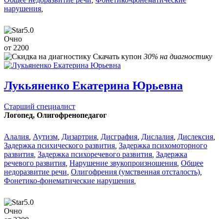
нарушения
,
5.0
Очно
от 2200
Скачать купон
30% на диагностику
Лукьяненко Екатерина Юрьевна
Старший специалист
Логопед, Олигофренопедагог
Алалия
,
Аутизм
,
Дизартрия
,
Дисграфия
,
Дислалия
,
Дислексия
,
Задержка психического развития
,
Задержка психомоторного
развития
,
Задержка психоречевого развития
,
Задержка
речевого развития
,
Нарушение звукопроизношения
,
Общее
недоразвитие речи
,
Олигофрения (умственная отсталость)
,
Фонетико-фонематические нарушения
,
5.0
Очно