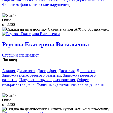
Фонетико-фонематические нарушения
,
5.0
Очно
от 2200
Скачать купон
30% на диагностику
Реутова Екатерина Витальевна
Старший специалист
Логопед
Алалия
,
Дизартрия
,
Дисграфия
,
Дислалия
,
Дислексия
,
Задержка психоречевого развития
,
Задержка речевого
развития
,
Нарушение звукопроизношения
,
Общее
недоразвитие речи
,
Фонетико-фонематические нарушения
,
5.0
Очно
от 2200
Скачать купон
30% на диагностику