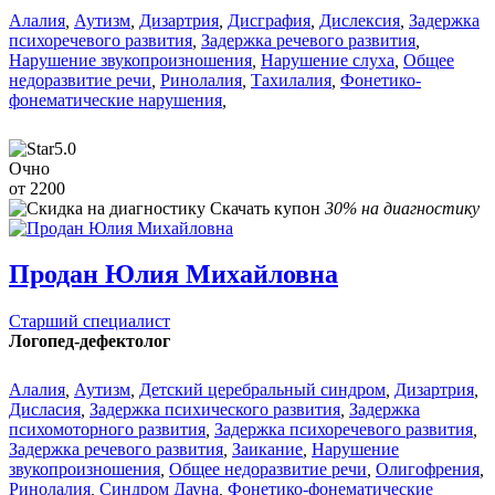
Алалия
,
Аутизм
,
Дизартрия
,
Дисграфия
,
Дислексия
,
Задержка
психоречевого развития
,
Задержка речевого развития
,
Нарушение звукопроизношения
,
Нарушение слуха
,
Общее
недоразвитие речи
,
Ринолалия
,
Тахилалия
,
Фонетико-
фонематические нарушения
,
5.0
Очно
от 2200
Скачать купон
30% на диагностику
Продан Юлия Михайловна
Старший специалист
Логопед-дефектолог
Алалия
,
Аутизм
,
Детский церебральный синдром
,
Дизартрия
,
Дисласия
,
Задержка психического развития
,
Задержка
психомоторного развития
,
Задержка психоречевого развития
,
Задержка речевого развития
,
Заикание
,
Нарушение
звукопроизношения
,
Общее недоразвитие речи
,
Олигофрения
,
Ринолалия
,
Синдром Дауна
,
Фонетико-фонематические