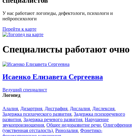
специалистов
У нас работают логопеды, дефектологи, психологи и
нейропсихологи
Перейти к карте
Специалисты работают очно
Исаенко Елизавета Сергеевна
Ведущий специалист
Логопед
Алалия
,
Дизартрия
,
Дисграфия
,
Дислалия
,
Дислексия
,
Задержка психического развития
,
Задержка психоречевого
развития
,
Задержка речевого развития
,
Нарушение
звукопроизношения
,
Общее недоразвитие речи
,
Олигофрения
(умственная отсталость)
,
Ринолалия
,
Фонетико-
фонематические нарушения
,