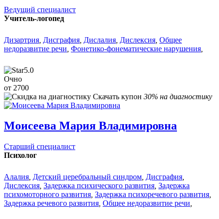
Ведущий специалист
Учитель-логопед
Дизартрия
,
Дисграфия
,
Дислалия
,
Дислексия
,
Общее
недоразвитие речи
,
Фонетико-фонематические нарушения
,
5.0
Очно
от 2700
Скачать купон
30% на диагностику
Моисеева Мария Владимировна
Старший специалист
Психолог
Алалия
,
Детский церебральный синдром
,
Дисграфия
,
Дислексия
,
Задержка психического развития
,
Задержка
психомоторного развития
,
Задержка психоречевого развития
,
Задержка речевого развития
,
Общее недоразвитие речи
,