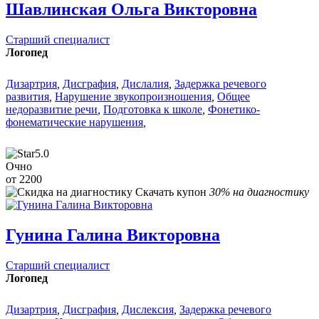
Шавлинская Ольга Викторовна
Старший специалист
Логопед
Дизартрия
,
Дисграфия
,
Дислалия
,
Задержка речевого
развития
,
Нарушение звукопроизношения
,
Общее
недоразвитие речи
,
Подготовка к школе
,
Фонетико-
фонематические нарушения
,
5.0
Очно
от 2200
Скачать купон
30% на диагностику
Гунина Галина Викторовна
Старший специалист
Логопед
Дизартрия
,
Дисграфия
,
Дислексия
,
Задержка речевого