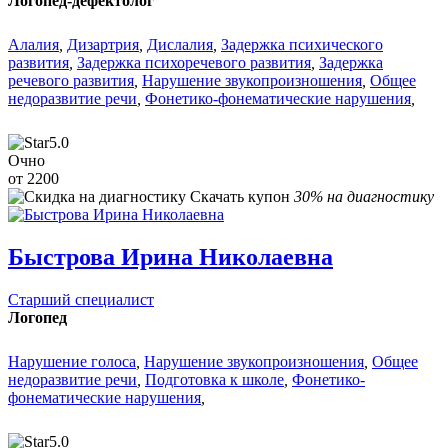
Логопед-дефектолог
Алалия
,
Дизартрия
,
Дислалия
,
Задержка психического
развития
,
Задержка психоречевого развития
,
Задержка
речевого развития
,
Нарушение звукопроизношения
,
Общее
недоразвитие речи
,
Фонетико-фонематические нарушения
,
5.0
Очно
от 2200
Скачать купон
30% на диагностику
Быстрова Ирина Николаевна
Старший специалист
Логопед
Нарушение голоса
,
Нарушение звукопроизношения
,
Общее
недоразвитие речи
,
Подготовка к школе
,
Фонетико-
фонематические нарушения
,
5.0