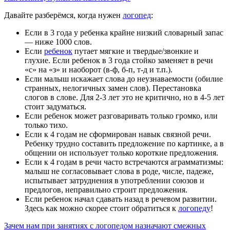
Давайте разберёмся, когда нужен
логопед
:
Если в 3 года у ребенка крайне низкий словарный запас
— ниже 1000 слов.
Если
ребенок
путает мягкие и твердые/звонкие и
глухие. Если ребенок в 3 года стойко заменяет в речи
«с» на «з» и наоборот (в-ф, б-п, т-д и т.п.).
Если малыш искажает слова до неузнаваемости (обилие
странных, нелогичных замен слов). Перестановка
слогов в слове. Для 2-3 лет это не критично, но в 4-5 лет
стоит задуматься.
Если ребенок может разговаривать только громко, или
только тихо.
Если к 4 годам не сформирован навык связной речи.
Ребенку трудно составить предложение по картинке, а в
общении он использует только короткие предложения.
Если к 4 годам в речи часто встречаются аграмматизмы:
малыш не согласовывает слова в роде, числе, падеже,
испытывает затруднения в употреблении союзов и
предлогов, неправильно строит предложения.
Если ребенок начал сдавать назад в речевом развитии.
Здесь как можно скорее стоит обратиться к
логопеду
!
Зачем нам при занятиях с логопедом назначают смежных