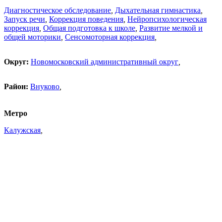
Диагностическое обследование
,
Дыхательная гимнастика
,
Запуск речи
,
Коррекция поведения
,
Нейропсихологическая
коррекция
,
Общая подготовка к школе
,
Развитие мелкой и
общей моторики
,
Сенсомоторная коррекция
,
Округ:
Новомосковский административный округ
,
Район:
Внуково
,
Метро
Калужская
,