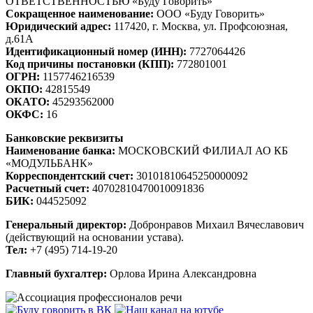
ОТВЕТСТВЕННОСТЬЮ «Буду Говорить»
Сокращенное наименование:
ООО «Буду Говорить»
Юридический адрес:
117420, г. Москва, ул. Профсоюзная,
д.61А
Идентификационный номер (ИНН):
7727064426
Код причины постановки (КПП):
772801001
ОГРН:
1157746216539
ОКПО:
42815549
ОКАТО:
45293562000
ОКФС:
16
Банковские реквизиты
Наименование банка:
МОСКОВСКИЙ ФИЛИАЛ АО КБ
«МОДУЛЬБАНК»
Корреспондентский счет:
30101810645250000092
Расчетный счет:
40702810470010091836
БИК:
044525092
Генеральный директор:
Добронравов Михаил Вячеславович
(действующий на основании устава).
Тел:
+7 (495) 714-19-20
Главный бухгалтер:
Орлова Ирина Александровна