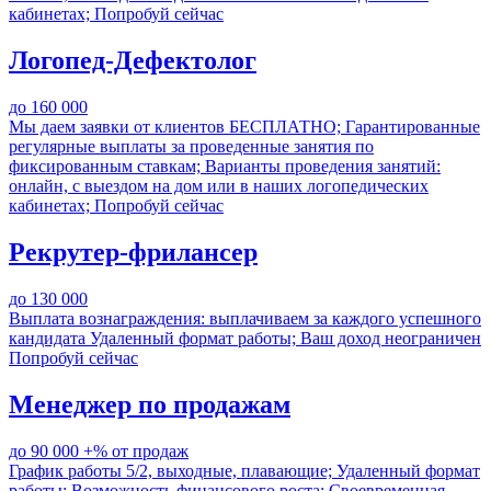
кабинетах;
Попробуй сейчас
Логопед-Дефектолог
до 160 000
Мы даем заявки от клиентов БЕСПЛАТНО;
Гарантированные
регулярные выплаты за проведенные занятия по
фиксированным ставкам;
Варианты проведения занятий:
онлайн, с выездом на дом или в наших логопедических
кабинетах;
Попробуй сейчас
Рекрутер-фрилансер
до 130 000
Выплата вознаграждения: выплачиваем за каждого успешного
кандидата
Удаленный формат работы;
Ваш доход неограничен
Попробуй сейчас
Менеджер по продажам
до 90 000
+% от продаж
График работы 5/2, выходные, плавающие;
Удаленный формат
работы;
Возможность финансового роста;
Своевременная