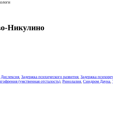
хологи
во-Никулино
Дислексия
,
Задержка психического развития
,
Задержка психореч
гофрения (умственная отсталость)
,
Ринолалия
,
Синдром Дауна
,