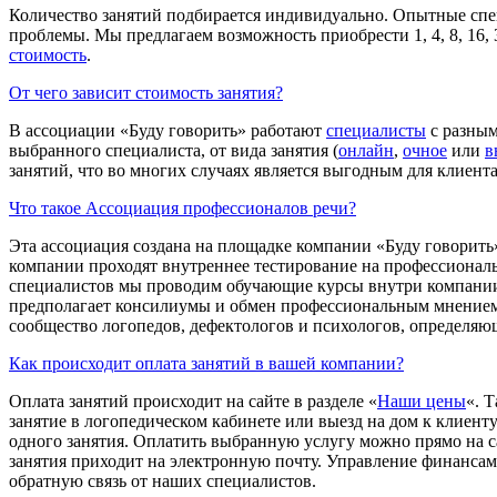
Количество занятий подбирается индивидуально. Опытные спе
проблемы. Мы предлагаем возможность приобрести 1, 4, 8, 16, 
стоимость
.
От чего зависит стоимость занятия?
В ассоциации «Буду говорить» работают
специалисты
с разным
выбранного специалиста, от вида занятия (
онлайн
,
очное
или
в
занятий, что во многих случаях является выгодным для клиент
Что такое Ассоциация профессионалов речи?
Эта ассоциация создана на площадке компании «Буду говорить
компании проходят внутреннее тестирование на профессиональ
специалистов мы проводим обучающие курсы внутри компании и
предполагает консилиумы и обмен профессиональным мнением
сообщество логопедов, дефектологов и психологов, определяю
Как происходит оплата занятий в вашей компании?
Оплата занятий происходит на сайте в разделе «
Наши цены
«. 
занятие в логопедическом кабинете или выезд на дом к клиенту
одного занятия. Оплатить выбранную услугу можно прямо на са
занятия приходит на электронную почту. Управление финансами
обратную связь от наших специалистов.