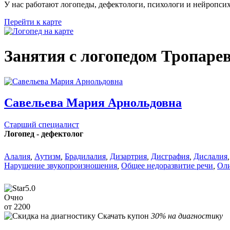
У нас работают логопеды, дефектологи, психологи и нейропси
Перейти к карте
Занятия с логопедом Тропаре
Савельева Мария Арнольдовна
Старший специалист
Логопед - дефектолог
Алалия
,
Аутизм
,
Брадилалия
,
Дизартрия
,
Дисграфия
,
Дислалия
,
Нарушение звукопроизношения
,
Общее недоразвитие речи
,
Оли
5.0
Очно
от 2200
Скачать купон
30% на диагностику