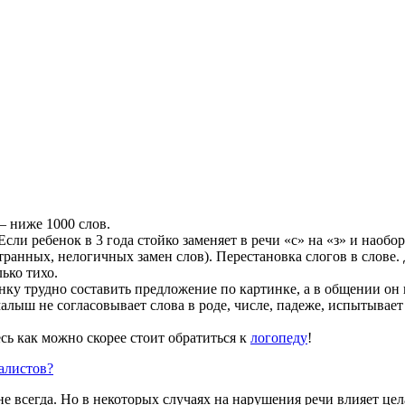
— ниже 1000 слов.
ли ребенок в 3 года стойко заменяет в речи «с» на «з» и наоборот 
анных, нелогичных замен слов). Перестановка слогов в слове. Дл
ько тихо.
нку трудно составить предложение по картинке, а в общении он
малыш не согласовывает слова в роде, числе, падеже, испытывае
есь как можно скорее стоит обратиться к
логопеду
!
алистов?
всегда. Но в некоторых случаях на нарушения речи влияет цела