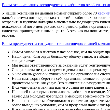
В чем отличие ваших логопедических кабинетов от обычных л
У нашей компании на данный момент открыто более 70
кабине
нашей системы логопедических занятий в кабинетах состоит в
отправить в нужную локацию максимально подходящего клиент
психологов. В лого-центрах же, как правило, работа организ
клиентов, пришедших к ним в центр. А это, как вы понимаете,
работы.
В чем преимущества сотрудничества логопедов с вашей компа
Объём заявок от клиентов у нас больше, чем на общих п
Наши цены, благодаря большому объему заявок и гибким 
специалистам.
Мы несем ответственность за оказание услуг, контролир
Специалисты не тратят время и деньги на свою рекламу 
У нас очень удобно и функционально организована систем
Наша платформа берет на себя организационные вопросы:
процессом оказания услуг. Это значительно разгружает л
В случае отмены занятия или его срыва по вине клиента,
На нашей платформе специалисты работают в команде. У
важно для молодых логопедов, имеющих возможность пол
Наши специалисты обмениваются своими авторскими мето
более выгодных условиях, чем за пределами нашей плат
В компании «Буду говорить» есть профессиональный сов