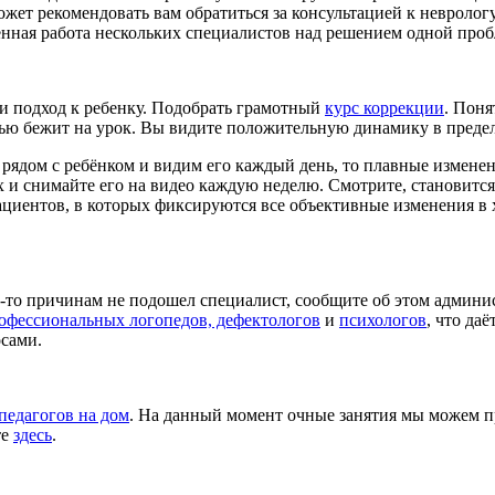
жет рекомендовать вам обратиться за консультацией к неврологу
енная работа нескольких специалистов над решением одной проб
и подход к ребенку. Подобрать грамотный
курс коррекции
. Поня
остью бежит на урок. Вы видите положительную динамику в преде
 рядом с ребёнком и видим его каждый день, то плавные измен
х и снимайте его на видео каждую неделю. Смотрите, становится
циентов, в которых фиксируются все объективные изменения в 
м-то причинам не подошел специалист, сообщите об этом админи
офессиональных логопедов, дефектологов
и
психологов
, что да
сами.
педагогов на дом
. На данный момент очные занятия мы можем пр
те
здесь
.