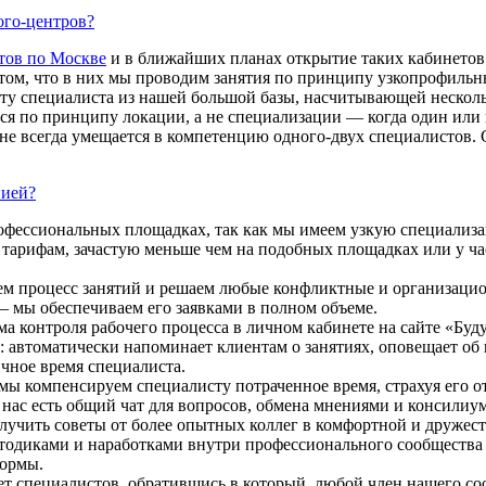
ого-центров?
тов по Москве
и в ближайших планах открытие таких кабинетов 
 том, что в них мы проводим занятия по принципу узкопрофильны
у специалиста из нашей большой базы, насчитывающей несколь
уется по принципу локации, а не специализации — когда один ил
 не всегда умещается в компетенцию одного-двух специалистов. 
нией?
рофессиональных площадках, так как мы имеем узкую специализ
тарифам, зачастую меньше чем на подобных площадках или у час
уем процесс занятий и решаем любые конфликтные и организаци
— мы обеспечиваем его заявками в полном объеме.
а контроля рабочего процесса в личном кабинете на сайте «Буду
 автоматически напоминает клиентам о занятиях, оповещает об 
ичное время специалиста.
 мы компенсируем специалисту потраченное время, страхуя его 
 нас есть общий чат для вопросов, обмена мнениями и консили
учить советы от более опытных коллег в комфортной и дружест
диками и наработками внутри профессионального сообщества «
формы.
ет специалистов, обратившись в который, любой член нашего со