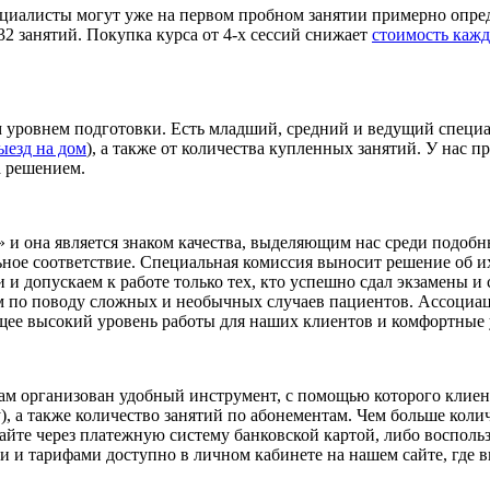
циалисты могут уже на первом пробном занятии примерно опред
32 занятий. Покупка курса от 4-х сессий снижает
стоимость кажд
 уровнем подготовки. Есть младший, средний и ведущий специа
ыезд на дом
), а также от количества купленных занятий. У нас п
а решением.
» и она является знаком качества, выделяющим нас среди подоб
ное соответствие. Специальная комиссия выносит решение об и
 допускаем к работе только тех, кто успешно сдал экзамены и
 по поводу сложных и необычных случаев пациентов. Ассоциац
щее высокий уровень работы для наших клиентов и комфортные 
Там организован удобный инструмент, с помощью которого клиент
), а также количество занятий по абонементам. Чем больше коли
йте через платежную систему банковской картой, либо воспольз
 и тарифами доступно в личном кабинете на нашем сайте, где в