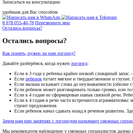
Записаться на консультацию
удобным для Вас способом
8 978 055-40-78
Перезвоните мне
Остались вопросы?
Остались вопросы?
Как понять, нужен ли нам логопед?
Давайте разберёмся, когда нужен
логопед
:
Если в 3 года у ребенка крайне низкий словарный запас 
Если
ребенок
путает мягкие и твердые/звонкие и глухие. Ес
Если малыш искажает слова до неузнаваемости (обилие стр
Если ребенок может разговаривать только громко, или тол
Если к 4 годам не сформирован навык связной речи. Ребе
Если к 4 годам в речи часто встречаются аграмматизмы: 
строит предложения.
Если ребенок начал сдавать назад в речевом развитии. Зд
Зачем нам при занятиях с логопедом назначают смежных специ
Мы рекомендуем наблюдение у смежных специалистов далеко не 