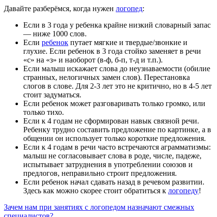
Давайте разберёмся, когда нужен
логопед
:
Если в 3 года у ребенка крайне низкий словарный запас
— ниже 1000 слов.
Если
ребенок
путает мягкие и твердые/звонкие и
глухие. Если ребенок в 3 года стойко заменяет в речи
«с» на «з» и наоборот (в-ф, б-п, т-д и т.п.).
Если малыш искажает слова до неузнаваемости (обилие
странных, нелогичных замен слов). Перестановка
слогов в слове. Для 2-3 лет это не критично, но в 4-5 лет
стоит задуматься.
Если ребенок может разговаривать только громко, или
только тихо.
Если к 4 годам не сформирован навык связной речи.
Ребенку трудно составить предложение по картинке, а в
общении он использует только короткие предложения.
Если к 4 годам в речи часто встречаются аграмматизмы:
малыш не согласовывает слова в роде, числе, падеже,
испытывает затруднения в употреблении союзов и
предлогов, неправильно строит предложения.
Если ребенок начал сдавать назад в речевом развитии.
Здесь как можно скорее стоит обратиться к
логопеду
!
Зачем нам при занятиях с логопедом назначают смежных
специалистов?