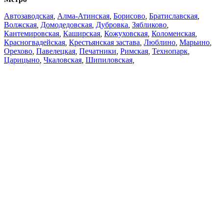
Автозаводская
,
Алма-Атинская
,
Борисово
,
Братиславская
,
Волжская
,
Домодедовская
,
Дубровка
,
Зябликово
,
Кантемировская
,
Каширская
,
Кожуховская
,
Коломенская
,
Красногвадейская
,
Крестьянская застава
,
Люблино
,
Марьино
,
Орехово
,
Павелецкая
,
Печатники
,
Римская
,
Технопарк
,
Царицыно
,
Чкаловская
,
Шипиловская
,