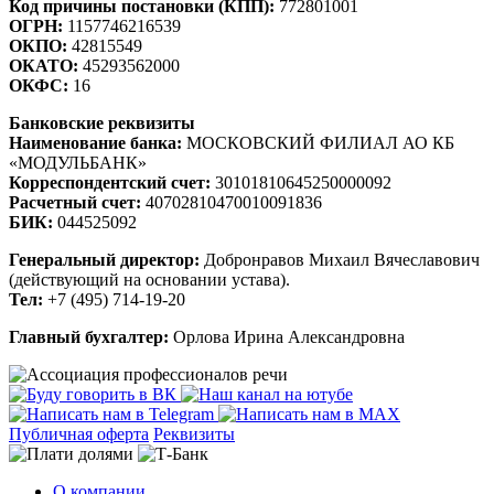
Код причины постановки (КПП):
772801001
ОГРН:
1157746216539
ОКПО:
42815549
ОКАТО:
45293562000
ОКФС:
16
Банковские реквизиты
Наименование банка:
МОСКОВСКИЙ ФИЛИАЛ АО КБ
«МОДУЛЬБАНК»
Корреспондентский счет:
30101810645250000092
Расчетный счет:
40702810470010091836
БИК:
044525092
Генеральный директор:
Добронравов Михаил Вячеславович
(действующий на основании устава).
Тел:
+7 (495) 714-19-20
Главный бухгалтер:
Орлова Ирина Александровна
Публичная оферта
Реквизиты
О компании