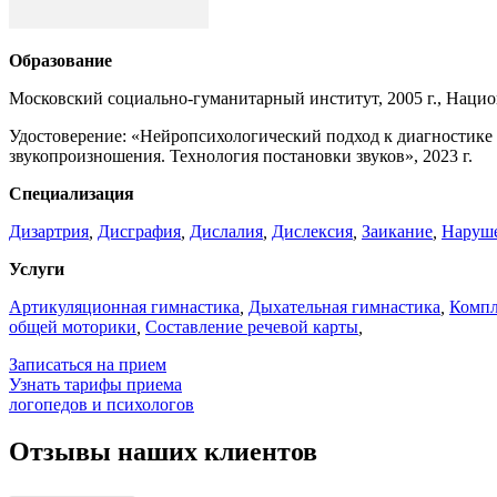
Образование
Московский социально-гуманитарный институт, 2005 г., Нацио
Удостоверение: «Нейропсихологический подход к диагностике и
звукопроизношения. Технология постановки звуков», 2023 г.
Специализация
Дизартрия
,
Дисграфия
,
Дислалия
,
Дислексия
,
Заикание
,
Наруше
Услуги
Артикуляционная гимнастика
,
Дыхательная гимнастика
,
Компл
общей моторики
,
Составление речевой карты
,
Записаться на прием
Узнать тарифы приема
логопедов и психологов
Отзывы наших клиентов