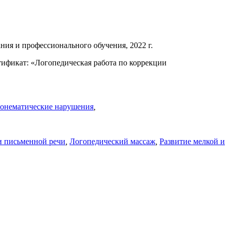
ия и профессионального обучения, 2022 г.
тификат: «Логопедическая работа по коррекции
онематические нарушения
,
и письменной речи
,
Логопедический массаж
,
Развитие мелкой и