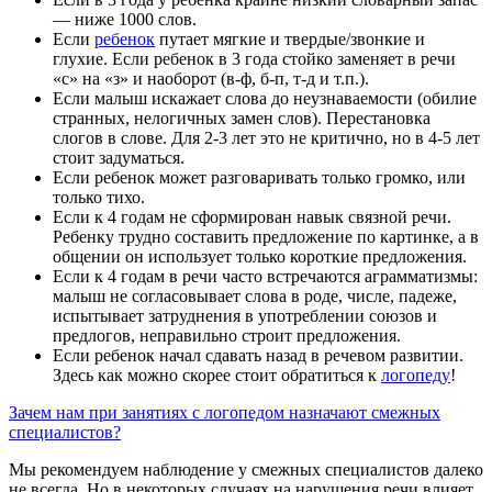
— ниже 1000 слов.
Если
ребенок
путает мягкие и твердые/звонкие и
глухие. Если ребенок в 3 года стойко заменяет в речи
«с» на «з» и наоборот (в-ф, б-п, т-д и т.п.).
Если малыш искажает слова до неузнаваемости (обилие
странных, нелогичных замен слов). Перестановка
слогов в слове. Для 2-3 лет это не критично, но в 4-5 лет
стоит задуматься.
Если ребенок может разговаривать только громко, или
только тихо.
Если к 4 годам не сформирован навык связной речи.
Ребенку трудно составить предложение по картинке, а в
общении он использует только короткие предложения.
Если к 4 годам в речи часто встречаются аграмматизмы:
малыш не согласовывает слова в роде, числе, падеже,
испытывает затруднения в употреблении союзов и
предлогов, неправильно строит предложения.
Если ребенок начал сдавать назад в речевом развитии.
Здесь как можно скорее стоит обратиться к
логопеду
!
Зачем нам при занятиях с логопедом назначают смежных
специалистов?
Мы рекомендуем наблюдение у смежных специалистов далеко
не всегда. Но в некоторых случаях на нарушения речи влияет