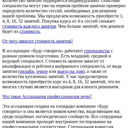
Количество занятий подбирается индивидуально. Опытные
специалисты могут уже на первом пробном занятии примерно
определить количество сессий, необходимых для решения
вашей проблемы. Мы предлагаем возможность приобрести 1,
4, 8, 16, 32 занятий. Покупка курса от 4-х сессий снижает
стоимость каждого занятия
. Чем больше занятий, тем дешевле
будет их
стоимость
.
От чего зависит стоимость занятия?
В ассоциации «Буду говорить» работают
специалисты
с
разным уровнем подготовки. Есть младший, средний и
ведущий специалист. Стоимость занятия зависит от
квалификации и рейтинга выбранного специалиста, от вида
занятия (
онлайн
,
очное
или
выезд на дом
), а также от
количества купленных занятий. У нас предусмотрена
возможность приобрести курс из 4, 8, 16, 32 занятий, что во
многих случаях является выгодным для клиента решением.
Что такое Ассоциация профессионалов речи?
Эта ассоциация создана на площадке компании «Буду
говорить» и она является знаком качества, выделяющим нас
среди подобных логопедических сообществ. Все сотрудники
нашей компании проходят внутреннее тестирование на
профессиональное соответствие. Специальная комиссия