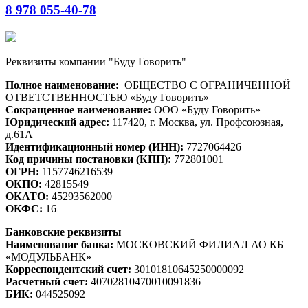
8 978 055-40-78
Реквизиты компании "Буду Говорить"
Полное наименование:
ОБЩЕСТВО С ОГРАНИЧЕННОЙ
ОТВЕТСТВЕННОСТЬЮ «Буду Говорить»
Сокращенное наименование:
ООО «Буду Говорить»
Юридический адрес:
117420, г. Москва, ул. Профсоюзная,
д.61А
Идентификационный номер (ИНН):
7727064426
Код причины постановки (КПП):
772801001
ОГРН:
1157746216539
ОКПО:
42815549
ОКАТО:
45293562000
ОКФС:
16
Банковские реквизиты
Наименование банка:
МОСКОВСКИЙ ФИЛИАЛ АО КБ
«МОДУЛЬБАНК»
Корреспондентский счет:
30101810645250000092
Расчетный счет:
40702810470010091836
БИК:
044525092