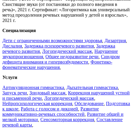
Свистящие звуки (от постановки до полного введения в
речь)», 2021 г. Сертификат: «Логоритмика как универсальный
метод преодоления речевых нарушений у детей и взрослых»,
2021 г.
Специализация
Дети с ограниченными возможностями здоровья
,
Дизартрия
,
Дислалия
,
Задержка психоречевого развития
,
Задержка
речевого развития
,
Логопедический массаж
,
Нарушение
звукопроизношения
,
Общее недоразвитие речи
,
Синдром
дефицита внимания и гипервозбудимости
,
Фонетико-
фонематические нарушения
,
Услуги
Артикуляционная гимнастика
,
Дыхательная гимнастика
,
Запуск речи
,
Зондовый массаж
,
Коррекция нарушений устной
и письменной речи
,
Логопедический массаж
,
Нейропсихологическая коррекция
,
Обследование
,
Подготовка
к школе
,
Работа с голосом и дикцией
,
Развитие
коммуникативно-речевых способностей
,
Развитие общей и
мелкой моторики
,
Сенсомоторная коррекция
,
Составление
речевой карты
,