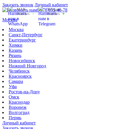
Заказать звонок
Личный кабинет
MAX
Telegram
8 978 055-40-78
Написать
Написать
Москва
Москва
Санкт-Петербург
Екатеринбург
Химки
Казань
Рязань
Новосибирск
Нижний Новгород
Челябинск
Красноярск
Самара
Уфа
Ростов-на-Дону
Омск
Краснодар
Воронеж
Волгоград
Пермь
Личный кабинет
Заказать звонок