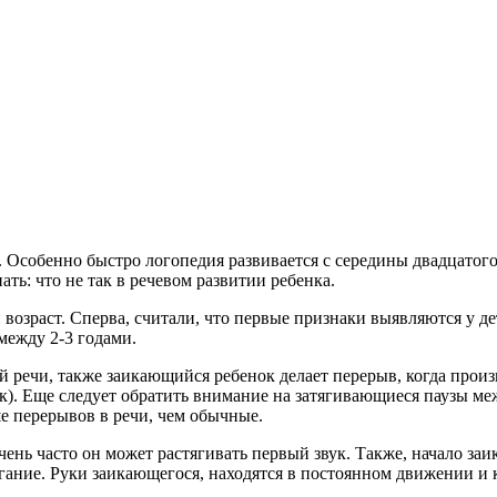
 Особенно быстро логопедия развивается с середины двадцатого
ть: что не так в речевом развитии ребенка.
озраст. Сперва, считали, что первые признаки выявляются у дет
между 2-3 годами.
 речи, также заикающийся ребенок делает перерыв, когда произн
ок). Еще следует обратить внимание на затягивающиеся паузы ме
е перерывов в речи, чем обычные.
Очень часто он может растягивать первый звук. Также, начало з
ание. Руки заикающегося, находятся в постоянном движении и 