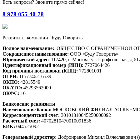
Есть вопросы? Звоните прямо сейчас!
8 978 055-40-78
Реквизиты компании "Буду Говорить"
Полное наименование:
ОБЩЕСТВО С ОГРАНИЧЕННОЙ ОТВЕ
Сокращенное наименование:
ООО «Буду Говорить»
Юридический адрес:
117420, г. Москва, ул. Профсоюзная, д.6
Идентификационный номер (ИНН):
7727064426
Код причины постановки (КПП):
772801001
ОГРН:
1157746216539
ОКПО:
42815549
ОКАТО:
45293562000
ОКФС:
16
Банковские реквизиты
Наименование банка:
МОСКОВСКИЙ ФИЛИАЛ АО КБ «МО
Корреспондентский счет:
30101810645250000092
Расчетный счет:
40702810470010091836
БИК:
044525092
Генеральный директор:
Добронравов Михаил Вячеславович (д