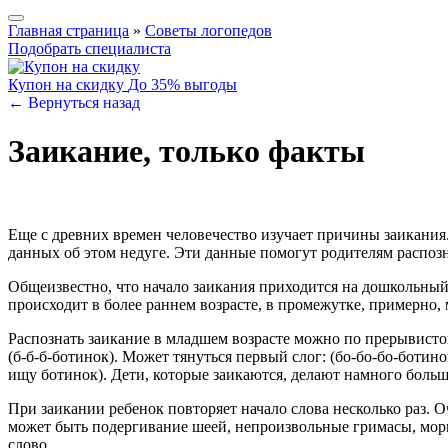
Главная страница
»
Советы логопедов
Подобрать специалиста
Купон на скидку
До 35% выгоды
← Вернуться назад
Заикание, только факты
Еще с древних времен человечество изучает причины заикания.
данных об этом недуге. Эти данные помогут родителям распозна
Общеизвестно, что начало заикания приходится на дошкольный в
происходит в более раннем возрасте, в промежутке, примерно, 
Распознать заикание в младшем возрасте можно по прерывистой
(б-б-б-ботинок). Может тянуться первый слог: (бо-бо-бо-ботин
ищу ботинок). Дети, которые заикаются, делают намного больш
При заикании ребенок повторяет начало слова несколько раз. 
может быть подергивание шеей, непроизвольные гримасы, морг
слово.