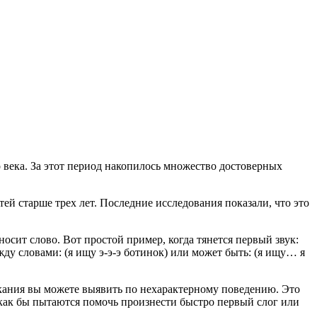
 века. За этот период накопилось множество достоверных
ей старше трех лет. Последние исследования показали, что это
осит слово. Вот простой пример, когда тянется первый звук:
жду словами: (я ищу э-э-э ботинок) или может быть: (я ищу… я
аикания вы можете выявить по нехарактерному поведению. Это
как бы пытаются помочь произнести быстро первый слог или