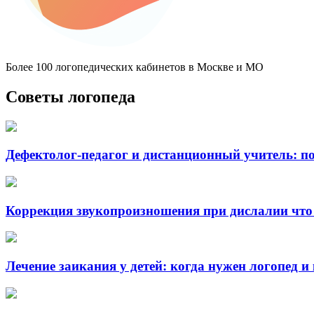
Более 100 логопедических кабинетов в Москве и МО
Советы логопеда
Дефектолог-педагог и дистанционный учитель: 
Коррекция звукопроизношения при дислалии что 
Лечение заикания у детей: когда нужен логопед и