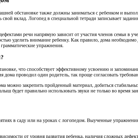
машней обстановке также должны заниматься с ребенком и выпол
ь свой вклад. Логопед в специальной тетради записывает задан
ефектами речи напрямую зависит от участия членов семьи в уче
ностью уделить внимание ребенку. Как правило, дома необходим
и грамматические упражнения.
ы?
становке, что способствует эффективному усвоению и запомина
я дома проводил один родитель, так проще согласовать требова
дома можно закрепить пройденный материал, добиться стабильны
ыш будет правильно использовать звуки не только во время заня
ятиях в саду или на уроках с логопедом. Выученные упражнения 
зависимости от уровня развития ребенка, наличия сложных дефек