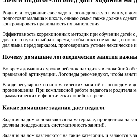
Родители, отдающие свое чадо в логопедическую группу, в до
подготовят малыша к школе, однако семья также должна сделат
контролировать правильность их выполнения.
Эффективность коррекционных методик при обучении детей с д
для этого нужно выбрать время, чтобы никто не мешал, и пол
для языка перед зеркалом, проговаривать устные лексические 
Почему домашние логопедические занятия важн
Во время домашних уроков ребенок находится в спокойной об
правильной артикуляции. Логопеды рекомендуют, чтобы заняти
В ходе регулярных и систематических занятий с логопедом и 
произношения. При комплексной работе педагога и родителя мал
грамматических и фонетических ошибок в речи.
Какие домашние задания дает педагог
Задания на дом основываются на материале, пройденном на зан
должны поддерживать систематичность занятий.
Задания на дом разделяются на такие категории, и задаются в 