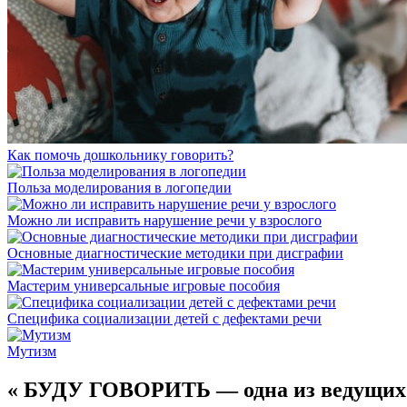
Как помочь дошкольнику говорить?
Польза моделирования в логопедии
Можно ли исправить нарушение речи у взрослого
Основные диагностические методики при дисграфии
Мастерим универсальные игровые пособия
Специфика социализации детей с дефектами речи
Мутизм
«
БУДУ ГОВОРИТЬ — одна из ведущих