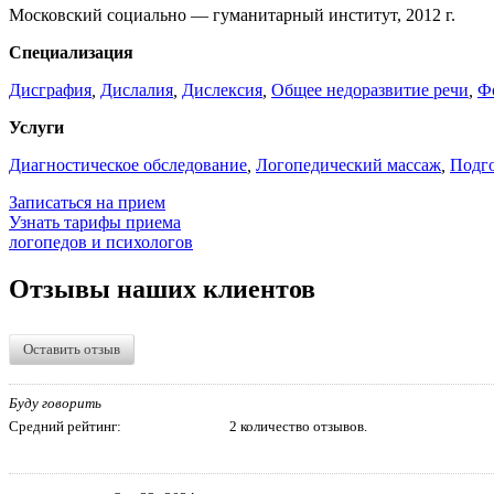
Московский социально — гуманитарный институт, 2012 г.
Специализация
Дисграфия
,
Дислалия
,
Дислексия
,
Общее недоразвитие речи
,
Ф
Услуги
Диагностическое обследование
,
Логопедический массаж
,
Подго
Записаться на прием
Узнать тарифы приема
логопедов и психологов
Отзывы наших клиентов
Оставить отзыв
Буду говорить
Средний рейтинг:
2 количество отзывов.