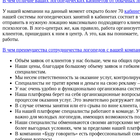
В чем отличие ваших логопедических кабинетов от обычных л
У нашей компании на данный момент открыто более 70
кабине
нашей системы логопедических занятий в кабинетах состоит в
отправить в нужную локацию максимально подходящего клиент
психологов. В лого-центрах же, как правило, работа организ
клиентов, пришедших к ним в центр. А это, как вы понимаете,
работы.
В чем преимущества сотрудничества логопедов с вашей компа
Объём заявок от клиентов у нас больше, чем на общих п
Наши цены, благодаря большому объему заявок и гибким 
специалистам.
Мы несем ответственность за оказание услуг, контролир
Специалисты не тратят время и деньги на свою рекламу 
У нас очень удобно и функционально организована систем
Наша платформа берет на себя организационные вопросы:
процессом оказания услуг. Это значительно разгружает л
В случае отмены занятия или его срыва по вине клиента,
На нашей платформе специалисты работают в команде. У
важно для молодых логопедов, имеющих возможность пол
Наши специалисты обмениваются своими авторскими мето
более выгодных условиях, чем за пределами нашей плат
В компании «Буду говорить» есть профессиональный сов
рабочие вопросы.