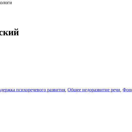
хологи
ский
адержка психоречевого развития
,
Общее недоразвитие речи
,
Фон