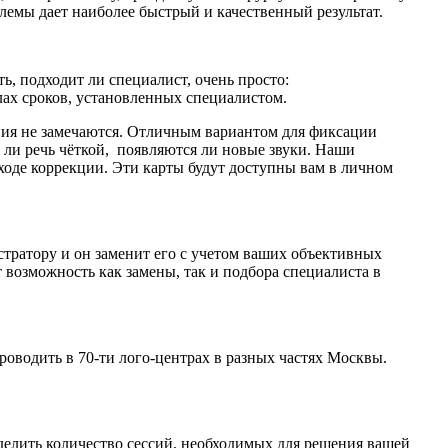
лемы дает наиболее быстрый и качественный результат.
ть, подходит ли специалист, очень просто:
лах сроков, установленных специалистом.
ения не замечаются. Отличным вариантом для фиксации
 ли речь чёткой, появляются ли новые звуки. Наши
ходе коррекции. Эти карты будут доступны вам в личном
стратору и он заменит его с учетом ваших объективных
ёт возможность как замены, так и подбора специалиста в
оводить в 70-ти лого-центрах в разных частях Москвы.
елить количество сессий, необходимых для решения вашей