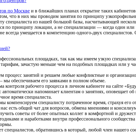
ого-центров?
тов по Москве
и в ближайших планах открытие таких кабинетов 
 том, что в них мы проводим занятия по принципу узкопрофильны
у специалиста из нашей большой базы, насчитывающей несколь
уется по принципу локации, а не специализации — когда один ил
 не всегда умещается в компетенцию одного-двух специалистов. 
нией?
рофессиональных площадках, так как мы имеем узкую специализ
тарифам, зачастую меньше чем на подобных площадках или у час
уем процесс занятий и решаем любые конфликтные и организаци
— мы обеспечиваем его заявками в полном объеме.
а контроля рабочего процесса в личном кабинете на сайте «Буду
 автоматически напоминает клиентам о занятиях, оповещает об 
ичное время специалиста.
 мы компенсируем специалисту потраченное время, страхуя его 
 нас есть общий чат для вопросов, обмена мнениями и консили
учить советы от более опытных коллег в комфортной и дружест
диками и наработками внутри профессионального сообщества «
формы.
ет специалистов, обратившись в который, любой член нашего со