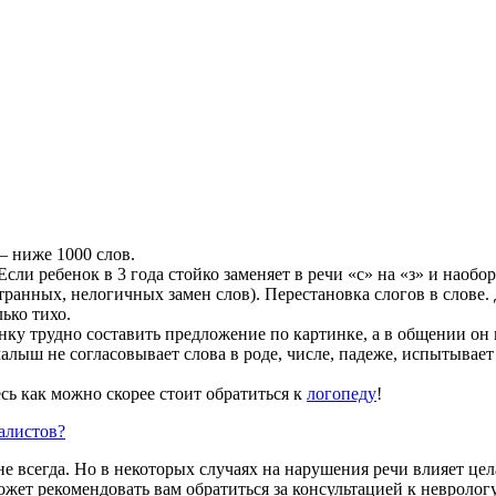
— ниже 1000 слов.
ли ребенок в 3 года стойко заменяет в речи «с» на «з» и наоборот 
анных, нелогичных замен слов). Перестановка слогов в слове. Дл
ько тихо.
нку трудно составить предложение по картинке, а в общении он
малыш не согласовывает слова в роде, числе, падеже, испытывае
есь как можно скорее стоит обратиться к
логопеду
!
алистов?
всегда. Но в некоторых случаях на нарушения речи влияет цела
жет рекомендовать вам обратиться за консультацией к неврологу