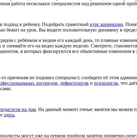
енная работа нескольких специалистов над решением одной проб
и подход к ребенку. Подобрать грамотный
курс коррекции
. Поня
остью бежит на урок. Вы видите положительную динамику в преде
 рядом с ребёнком и видим его каждый день, то плавные измен
х и снимайте его на видео каждую неделю. Смотрите, становится
циентов, в которых фиксируются все объективные изменения в 
м-то причинам не подошел специалист, сообщите об этом админи
офессиональных логопедов, дефектологов
и
психологов
, что да
сами.
педагогов на дом
. На данный момент очные занятия мы можем пр
те
здесь
.
циалисты могут уже на первом пробном занятии примерно опред