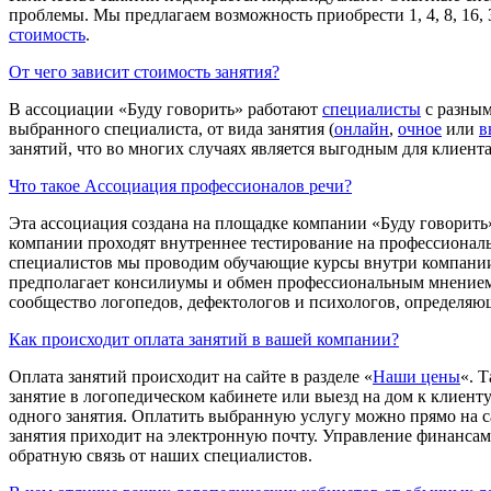
проблемы. Мы предлагаем возможность приобрести 1, 4, 8, 16, 
стоимость
.
От чего зависит стоимость занятия?
В ассоциации «Буду говорить» работают
специалисты
с разным
выбранного специалиста, от вида занятия (
онлайн
,
очное
или
в
занятий, что во многих случаях является выгодным для клиент
Что такое Ассоциация профессионалов речи?
Эта ассоциация создана на площадке компании «Буду говорить
компании проходят внутреннее тестирование на профессиональ
специалистов мы проводим обучающие курсы внутри компании и
предполагает консилиумы и обмен профессиональным мнением
сообщество логопедов, дефектологов и психологов, определяю
Как происходит оплата занятий в вашей компании?
Оплата занятий происходит на сайте в разделе «
Наши цены
«. 
занятие в логопедическом кабинете или выезд на дом к клиенту
одного занятия. Оплатить выбранную услугу можно прямо на са
занятия приходит на электронную почту. Управление финансами
обратную связь от наших специалистов.