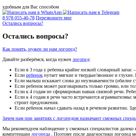
удобным для Вас способом
8 978 055-40-78
Перезвоните мне
Остались вопросы?
Остались вопросы?
Как понять, нужен ли нам логопед?
Давайте разберёмся, когда нужен
логопед
:
Если в 3 года у ребенка крайне низкий словарный запас 
Если
ребенок
путает мягкие и твердые/звонкие и глухие. Ес
Если малыш искажает слова до неузнаваемости (обилие стр
Если ребенок может разговаривать только громко, или тол
Если к 4 годам не сформирован навык связной речи. Ребе
Если к 4 годам в речи часто встречаются аграмматизмы: 
строит предложения.
Если ребенок начал сдавать назад в речевом развитии. Зд
Зачем нам при занятиях с логопедом назначают смежных специ
Мы рекомендуем наблюдение у смежных специалистов далеко не 
компетенции
логопеда
. Поэтому после диагностики логопед мо