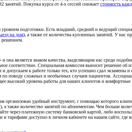
32 занятий. Покупка курса от 4-х сессий снижает
стоимость кажд
 уровнем подготовки. Есть младший, средний и ведущий специа
ыезд на дом
), а также от количества купленных занятий. У нас п
а решением.
» и она является знаком качества, выделяющим нас среди подоб
ное соответствие. Специальная комиссия выносит решение об и
 допускаем к работе только тех, кто успешно сдал экзамены и
 по поводу сложных и необычных случаев пациентов. Ассоциац
щее высокий уровень работы для наших клиентов и комфортные 
Там организован удобный инструмент, с помощью которого клиент
), а также количество занятий по абонементам. Чем больше коли
йте через платежную систему банковской картой, либо воспольз
 и тарифами доступно в личном кабинете на нашем сайте, где в