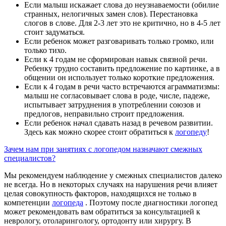
Если малыш искажает слова до неузнаваемости (обилие
странных, нелогичных замен слов). Перестановка
слогов в слове. Для 2-3 лет это не критично, но в 4-5 лет
стоит задуматься.
Если ребенок может разговаривать только громко, или
только тихо.
Если к 4 годам не сформирован навык связной речи.
Ребенку трудно составить предложение по картинке, а в
общении он использует только короткие предложения.
Если к 4 годам в речи часто встречаются аграмматизмы:
малыш не согласовывает слова в роде, числе, падеже,
испытывает затруднения в употреблении союзов и
предлогов, неправильно строит предложения.
Если ребенок начал сдавать назад в речевом развитии.
Здесь как можно скорее стоит обратиться к
логопеду
!
Зачем нам при занятиях с логопедом назначают смежных
специалистов?
Мы рекомендуем наблюдение у смежных специалистов далеко
не всегда. Но в некоторых случаях на нарушения речи влияет
целая совокупность факторов, находящихся не только в
компетенции
логопеда
. Поэтому после диагностики логопед
может рекомендовать вам обратиться за консультацией к
неврологу, отоларингологу, ортодонту или хирургу. В