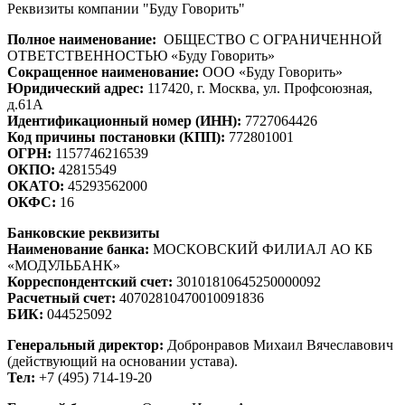
Реквизиты компании "Буду Говорить"
Полное наименование:
ОБЩЕСТВО С ОГРАНИЧЕННОЙ
ОТВЕТСТВЕННОСТЬЮ «Буду Говорить»
Сокращенное наименование:
ООО «Буду Говорить»
Юридический адрес:
117420, г. Москва, ул. Профсоюзная,
д.61А
Идентификационный номер (ИНН):
7727064426
Код причины постановки (КПП):
772801001
ОГРН:
1157746216539
ОКПО:
42815549
ОКАТО:
45293562000
ОКФС:
16
Банковские реквизиты
Наименование банка:
МОСКОВСКИЙ ФИЛИАЛ АО КБ
«МОДУЛЬБАНК»
Корреспондентский счет:
30101810645250000092
Расчетный счет:
40702810470010091836
БИК:
044525092
Генеральный директор:
Добронравов Михаил Вячеславович
(действующий на основании устава).
Тел:
+7 (495) 714-19-20