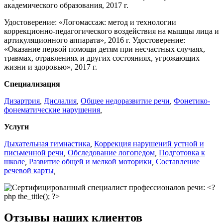
академического образования, 2017 г.
Удостоверение: «Логомассаж: метод и технологии
коррекционно-педагогического воздействия на мышцы лица и
артикуляционного аппарата», 2016 г. Удостоверение:
«Оказание первой помощи детям при несчастных случаях,
травмах, отравлениях и других состояниях, угрожающих
жизни и здоровью», 2017 г.
Специализация
Дизартрия
,
Дислалия
,
Общее недоразвитие речи
,
Фонетико-
фонематические нарушения
,
Услуги
Дыхательная гимнастика
,
Коррекция нарушений устной и
письменной речи
,
Обследование логопедом
,
Подготовка к
школе
,
Развитие общей и мелкой моторики
,
Составление
речевой карты
,
Отзывы наших клиентов