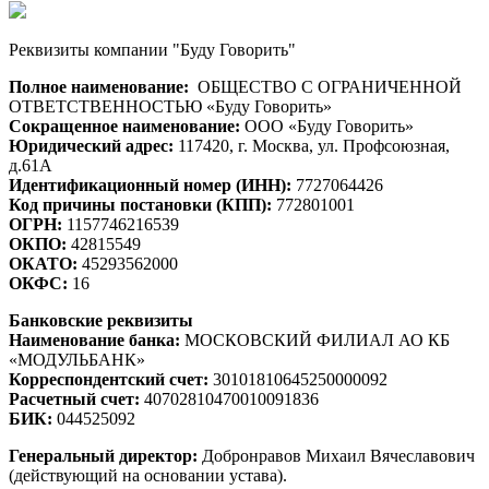
Реквизиты компании "Буду Говорить"
Полное наименование:
ОБЩЕСТВО С ОГРАНИЧЕННОЙ
ОТВЕТСТВЕННОСТЬЮ «Буду Говорить»
Сокращенное наименование:
ООО «Буду Говорить»
Юридический адрес:
117420, г. Москва, ул. Профсоюзная,
д.61А
Идентификационный номер (ИНН):
7727064426
Код причины постановки (КПП):
772801001
ОГРН:
1157746216539
ОКПО:
42815549
ОКАТО:
45293562000
ОКФС:
16
Банковские реквизиты
Наименование банка:
МОСКОВСКИЙ ФИЛИАЛ АО КБ
«МОДУЛЬБАНК»
Корреспондентский счет:
30101810645250000092
Расчетный счет:
40702810470010091836
БИК:
044525092
Генеральный директор:
Добронравов Михаил Вячеславович
(действующий на основании устава).