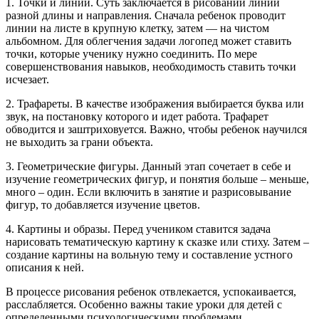
1. Точки и линии. Суть заключается в рисовании линий
разной длины и направления. Сначала ребенок проводит
линии на листе в крупную клетку, затем — на чистом
альбомном. Для облегчения задачи логопед может ставить
точки, которые ученику нужно соединить. По мере
совершенствования навыков, необходимость ставить точки
исчезает.
2. Трафареты. В качестве изображения выбирается буква или
звук, на постановку которого и идет работа. Трафарет
обводится и заштриховуется. Важно, чтобы ребенок научился
не выходить за грани объекта.
3. Геометрические фигуры. Данный этап сочетает в себе и
изучение геометрических фигур, и понятия больше – меньше,
много – один. Если включить в занятие и разрисовывание
фигур, то добавляется изучение цветов.
4. Картины и образы. Перед учеником ставится задача
нарисовать тематическую картину к сказке или стиху. Затем –
создание картины на вольную тему и составление устного
описания к ней.
В процессе рисования ребенок отвлекается, успокаивается,
расслабляется. Особенно важны такие уроки для детей с
определенными психологическими проблемами.