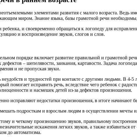
неотъемлемыми элементами развития с малого возраста. Ведь и
ужающим миром. Знание языка, базы грамотной речи необходимы,
 ребенка, и своевременно обращаться к логопеду для исправле
ляцию и воспроизведение звуков, слогов и слов.
зательном порядке включает развитие правильной и грамотной 
дефектов – шепелявости, заикания, картавости. Задача логопед
меняя и не пропуская звуки.
ь неудобств и трудностей при контакте с другими людьми. В 4-5
рый помогает исправить речь, вследствие чего ребенок с радость
лноценности и насмешек детей из-за дефектов произношения.
пенно исправляют недостатки произношения, в итоге начинают бы
т мешать подросткам и взрослым людям в осуществлении мечты и
истому и четкому произношению звуков, правильному построени
значительные искажения легких звуков, а также избавиться от
ком до автоматизма.