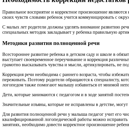
Правильное восприятие и корректное произношение являются 
своих чувств словами ребенок учится коммуницировать с окр
С малых лет родители должны уделять внимание развитию речи
специальных методик закладывает у ребенка правильную артику
Методики развития полноценной речи
Всестороннее развитие ребенка в детском саду и школе в обя
выступает своевременное переучивание и коррекция различных 
грамотно высказывать чувства и мысли, артикулировать, не под
Коррекция речи необходима с раннего возраста, чтобы избежат
переживать. Поэтому родители обращаются к специалисту, кото
логопедом также помогают малышу избавиться от мнимой непо
Дети, которые занимаются с педагогом и в ходе занятий посте
Значительные изъяны, которые не исправлены в детстве, могу
Для развития полноценной речи у малыша педагог учит его ч
квалифицированной логопедической работы можно исправить не
занятиях, необходимо довести корректное произношение ребен