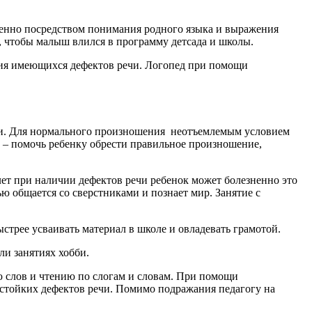
менно посредством понимания родного языка и выражения
 чтобы малыш влился в программу детсада и школы.
ния имеющихся дефектов речи. Логопед при помощи
речи. Для нормального произношения неотъемлемым условием
а – помочь ребенку обрести правильное произношение,
 лет при наличии дефектов речи ребенок может болезненно это
ю общается со сверстниками и познает мир. Занятие с
стрее усваивать материал в школе и овладевать грамотой.
ли занятиях хобби.
ю слов и чтению по слогам и словам. При помощи
 стойких дефектов речи. Помимо подражания педагогу на