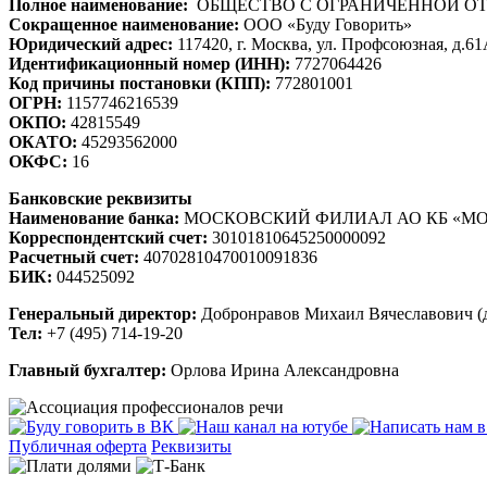
Полное наименование:
ОБЩЕСТВО С ОГРАНИЧЕННОЙ ОТВЕ
Сокращенное наименование:
ООО «Буду Говорить»
Юридический адрес:
117420, г. Москва, ул. Профсоюзная, д.6
Идентификационный номер (ИНН):
7727064426
Код причины постановки (КПП):
772801001
ОГРН:
1157746216539
ОКПО:
42815549
ОКАТО:
45293562000
ОКФС:
16
Банковские реквизиты
Наименование банка:
МОСКОВСКИЙ ФИЛИАЛ АО КБ «МО
Корреспондентский счет:
30101810645250000092
Расчетный счет:
40702810470010091836
БИК:
044525092
Генеральный директор:
Добронравов Михаил Вячеславович (д
Тел:
+7 (495) 714-19-20
Главный бухгалтер:
Орлова Ирина Александровна
Публичная оферта
Реквизиты