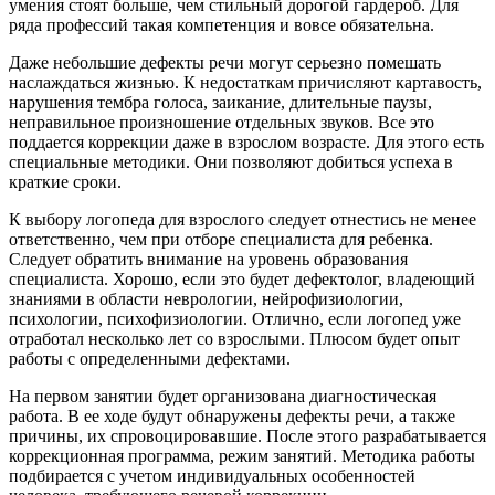
умения стоят больше, чем стильный дорогой гардероб. Для
ряда профессий такая компетенция и вовсе обязательна.
Даже небольшие дефекты речи могут серьезно помешать
наслаждаться жизнью. К недостаткам причисляют картавость,
нарушения тембра голоса, заикание, длительные паузы,
неправильное произношение отдельных звуков. Все это
поддается коррекции даже в взрослом возрасте. Для этого есть
специальные методики. Они позволяют добиться успеха в
краткие сроки.
К выбору логопеда для взрослого следует отнестись не менее
ответственно, чем при отборе специалиста для ребенка.
Следует обратить внимание на уровень образования
специалиста. Хорошо, если это будет дефектолог, владеющий
знаниями в области неврологии, нейрофизиологии,
психологии, психофизиологии. Отлично, если логопед уже
отработал несколько лет со взрослыми. Плюсом будет опыт
работы с определенными дефектами.
На первом занятии будет организована диагностическая
работа. В ее ходе будут обнаружены дефекты речи, а также
причины, их спровоцировавшие. После этого разрабатывается
коррекционная программа, режим занятий. Методика работы
подбирается с учетом индивидуальных особенностей