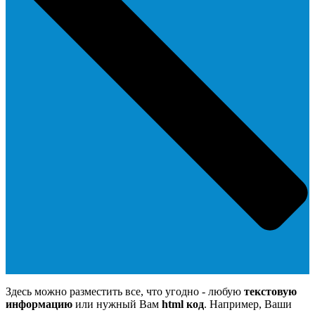
Здесь можно разместить все, что угодно - любую
текстовую
информацию
или нужный Вам
html код
. Например, Ваши