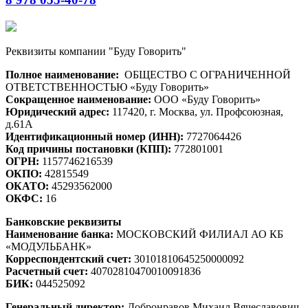
Реквизиты компании "Буду Говорить"
Полное наименование:
ОБЩЕСТВО С ОГРАНИЧЕННОЙ
ОТВЕТСТВЕННОСТЬЮ «Буду Говорить»
Сокращенное наименование:
ООО «Буду Говорить»
Юридический адрес:
117420, г. Москва, ул. Профсоюзная,
д.61А
Идентификационный номер (ИНН):
7727064426
Код причины постановки (КПП):
772801001
ОГРН:
1157746216539
ОКПО:
42815549
ОКАТО:
45293562000
ОКФС:
16
Банковские реквизиты
Наименование банка:
МОСКОВСКИЙ ФИЛИАЛ АО КБ
«МОДУЛЬБАНК»
Корреспондентский счет:
30101810645250000092
Расчетный счет:
40702810470010091836
БИК:
044525092
Генеральный директор:
Добронравов Михаил Вячеславович