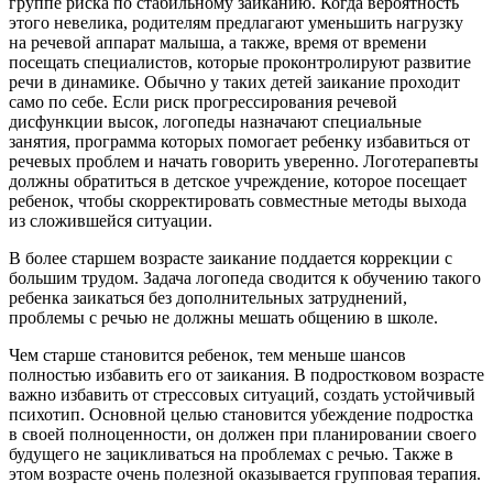
группе риска по стабильному заиканию. Когда вероятность
этого невелика, родителям предлагают уменьшить нагрузку
на речевой аппарат малыша, а также, время от времени
посещать специалистов, которые проконтролируют развитие
речи в динамике. Обычно у таких детей заикание проходит
само по себе. Если риск прогрессирования речевой
дисфункции высок, логопеды назначают специальные
занятия, программа которых помогает ребенку избавиться от
речевых проблем и начать говорить уверенно. Логотерапевты
должны обратиться в детское учреждение, которое посещает
ребенок, чтобы скорректировать совместные методы выхода
из сложившейся ситуации.
В более старшем возрасте заикание поддается коррекции с
большим трудом. Задача логопеда сводится к обучению такого
ребенка заикаться без дополнительных затруднений,
проблемы с речью не должны мешать общению в школе.
Чем старше становится ребенок, тем меньше шансов
полностью избавить его от заикания. В подростковом возрасте
важно избавить от стрессовых ситуаций, создать устойчивый
психотип. Основной целью становится убеждение подростка
в своей полноценности, он должен при планировании своего
будущего не зацикливаться на проблемах с речью. Также в
этом возрасте очень полезной оказывается групповая терапия.