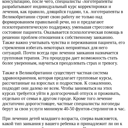
консультацию, после чего, специалисты -логотерапевты
разрабатывают индивидуальный курс корректировки и
лечения, как правило, длящийся годами, т.к. логотерапевты в
Великобритании строят свою работу не только над
формированием правильной речи, но и предлагают
психотерапевтическую поддержку, уменьшая стрессовое
состояние пациента. Оказывается психологическая помощь в
решении проблем отношения к собственному заиканию.
Также важно учитывать чувства и переживания пациента, его
стремления избегать некоторых неприятных для него
ситуаций. Почти всегда при лечении заикания назначается
групповая терапия. Эта процедура дает возможность стать
более уверенным, научиться преодолевать страх и тревогу.
Также в Великобритании существует частная система
здравоохранения, которая предлагает групповые курсы,
рассчитанные на взрослых и подростков. К сожалению,
подходят они далеко не всем. Чтобы заниматься на этих
курсах требуется уйти в долгосрочный отпуск и проживать,
отдельно от семьи в другом городе. Кроме того лечение
достаточно дорогостоящее, частные специалисты логопеды
берут за свои услуги минимум 40-50 фунтов-стерлингов в час.
При лечении детей младшего возраста, сперва выясняется,
какой тип заикания у вашего ребенка и принадлежит ли он к