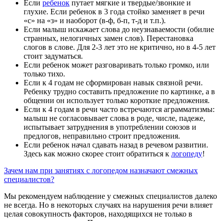
Если
ребенок
путает мягкие и твердые/звонкие и
глухие. Если ребенок в 3 года стойко заменяет в речи
«с» на «з» и наоборот (в-ф, б-п, т-д и т.п.).
Если малыш искажает слова до неузнаваемости (обилие
странных, нелогичных замен слов). Перестановка
слогов в слове. Для 2-3 лет это не критично, но в 4-5 лет
стоит задуматься.
Если ребенок может разговаривать только громко, или
только тихо.
Если к 4 годам не сформирован навык связной речи.
Ребенку трудно составить предложение по картинке, а в
общении он использует только короткие предложения.
Если к 4 годам в речи часто встречаются аграмматизмы:
малыш не согласовывает слова в роде, числе, падеже,
испытывает затруднения в употреблении союзов и
предлогов, неправильно строит предложения.
Если ребенок начал сдавать назад в речевом развитии.
Здесь как можно скорее стоит обратиться к
логопеду
!
Зачем нам при занятиях с логопедом назначают смежных
специалистов?
Мы рекомендуем наблюдение у смежных специалистов далеко
не всегда. Но в некоторых случаях на нарушения речи влияет
целая совокупность факторов, находящихся не только в