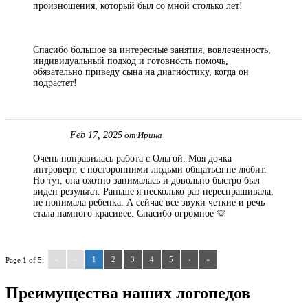
произношения, который был со мной столько лет!
Спасибо большое за интересные занятия, вовлеченность,
индивидуальный подход и готовность помочь,
обязательно приведу сына на диагностику, когда он
подрастет!
Feb 17, 2025
от Ирина
Очень понравилась работа с Ольгой. Моя дочка
интроверт, с посторонними людьми общаться не любит.
Но тут, она охотно занималась и довольно быстро был
виден результат. Раньше я несколько раз переспрашивала,
не понимала ребенка. А сейчас все звуки четкие и речь
стала намного красивее. Спасибо огромное 🫶
«
‹
1
2
3
4
5
›
»
Page 1 of 5:
Преимущества наших логопедов