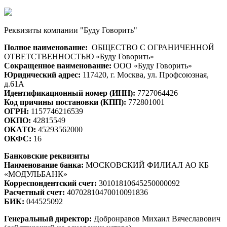
Реквизиты компании "Буду Говорить"
Полное наименование:
ОБЩЕСТВО С ОГРАНИЧЕННОЙ
ОТВЕТСТВЕННОСТЬЮ «Буду Говорить»
Сокращенное наименование:
ООО «Буду Говорить»
Юридический адрес:
117420, г. Москва, ул. Профсоюзная,
д.61А
Идентификационный номер (ИНН):
7727064426
Код причины постановки (КПП):
772801001
ОГРН:
1157746216539
ОКПО:
42815549
ОКАТО:
45293562000
ОКФС:
16
Банковские реквизиты
Наименование банка:
МОСКОВСКИЙ ФИЛИАЛ АО КБ
«МОДУЛЬБАНК»
Корреспондентский счет:
30101810645250000092
Расчетный счет:
40702810470010091836
БИК:
044525092
Генеральный директор:
Добронравов Михаил Вячеславович