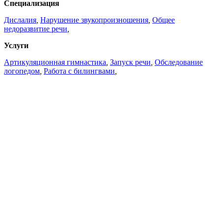
Специализация
Дислалия
,
Нарушение звукопроизношения
,
Общее
недоразвитие речи
,
Услуги
Артикуляционная гимнастика
,
Запуск речи
,
Обследование
логопедом
,
Работа с билингвами
,