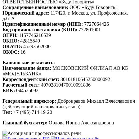
ОТВЕТСТВЕННОСТЬЮ «Буду Говорить»
Сокращенное наименование:
ООО «Буду Говорить»
Юридический адрес:
117420, г. Москва, ул. Профсоюзная,
д.61А
Идентификационный номер (ИНН):
7727064426
Код причины постановки (КПП):
772801001
ОГРН:
1157746216539
ОКПО:
42815549
ОКАТО:
45293562000
ОКФС:
16
Банковские реквизиты
Наименование банка:
МОСКОВСКИЙ ФИЛИАЛ АО КБ
«МОДУЛЬБАНК»
Корреспондентский счет:
30101810645250000092
Расчетный счет:
40702810470010091836
БИК:
044525092
Генеральный директор:
Добронравов Михаил Вячеславович
(действующий на основании устава).
Тел:
+7 (495) 714-19-20
Главный бухгалтер:
Орлова Ирина Александровна