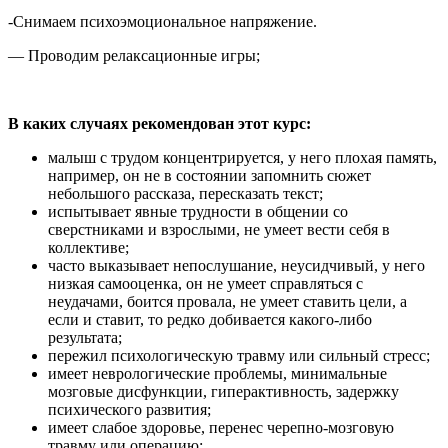
-Снимаем психоэмоциональное напряжение.
— Проводим релаксационные игры;
В каких случаях рекомендован этот курс:
малыш с трудом концентрируется, у него плохая память,
например, он не в состоянии запомнить сюжет
небольшого рассказа, пересказать текст;
испытывает явные трудности в общении со
сверстниками и взрослыми, не умеет вести себя в
коллективе;
часто выказывает непослушание, неусидчивый, у него
низкая самооценка, он не умеет справляться с
неудачами, боится провала, не умеет ставить цели, а
если и ставит, то редко добивается какого-либо
результата;
пережил психологическую травму или сильный стресс;
имеет неврологические проблемы, минимальные
мозговые дисфункции, гиперактивность, задержку
психического развития;
имеет слабое здоровье, перенес черепно-мозговую
травму или операцию;