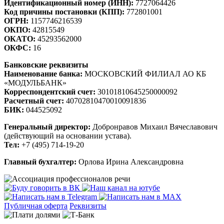
Идентификационный номер (ИНН):
7727064426
Код причины постановки (КПП):
772801001
ОГРН:
1157746216539
ОКПО:
42815549
ОКАТО:
45293562000
ОКФС:
16
Банковские реквизиты
Наименование банка:
МОСКОВСКИЙ ФИЛИАЛ АО КБ
«МОДУЛЬБАНК»
Корреспондентский счет:
30101810645250000092
Расчетный счет:
40702810470010091836
БИК:
044525092
Генеральный директор:
Добронравов Михаил Вячеславович
(действующий на основании устава).
Тел:
+7 (495) 714-19-20
Главный бухгалтер:
Орлова Ирина Александровна
Публичная оферта
Реквизиты