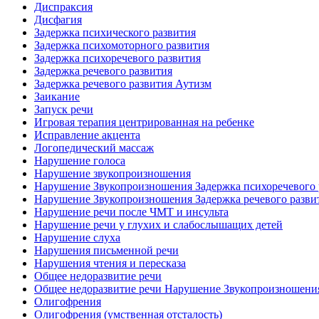
Диспраксия
Дисфагия
Задержка психического развития
Задержка психомоторного развития
Задержка психоречевого развития
Задержка речевого развития
Задержка речевого развития Аутизм
Заикание
Запуск речи
Игровая терапия центрированная на ребенке
Исправление акцента
Логопедический массаж
Нарушение голоса
Нарушение звукопроизношения
Нарушение Звукопроизношения Задержка психоречевого 
Нарушение Звукопроизношения Задержка речевого разви
Нарушение речи после ЧМТ и инсульта
Нарушение речи у глухих и слабослышащих детей
Нарушение слуха
Нарушения письменной речи
Нарушения чтения и пересказа
Общее недоразвитие речи
Общее недоразвитие речи Нарушение Звукопроизношени
Олигофрения
Олигофрения (умственная отсталость)