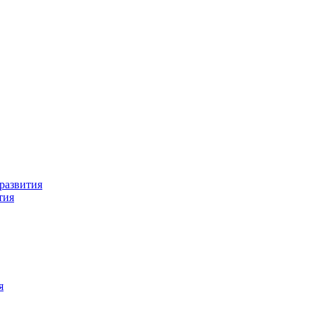
развития
тия
я