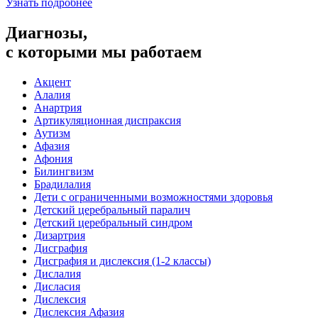
Узнать подробнее
Диагнозы,
с которыми мы работаем
Акцент
Алалия
Анартрия
Артикуляционная диспраксия
Аутизм
Афазия
Афония
Билингвизм
Брадилалия
Дети с ограниченными возможностями здоровья
Детский церебральный паралич
Детский церебральный синдром
Дизартрия
Дисграфия
Дисграфия и дислексия (1-2 классы)
Дислалия
Дисласия
Дислексия
Дислексия Афазия