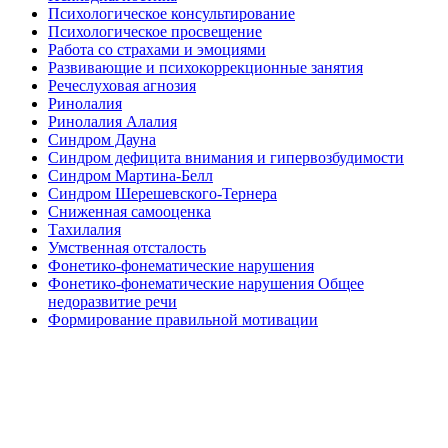
Психологическое консультирование
Психологическое просвещение
Работа со страхами и эмоциями
Развивающие и психокоррекционные занятия
Речеслуховая агнозия
Ринолалия
Ринолалия Алалия
Синдром Дауна
Синдром дефицита внимания и гипервозбудимости
Синдром Мартина-Белл
Синдром Шерешевского-Тернера
Сниженная самооценка
Тахилалия
Умственная отсталость
Фонетико-фонематические нарушения
Фонетико-фонематические нарушения Общее
недоразвитие речи
Формирование правильной мотивации