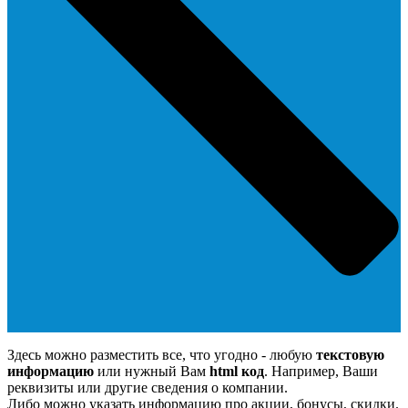
Здесь можно разместить все, что угодно - любую
текстовую
информацию
или нужный Вам
html код
. Например, Ваши
реквизиты или другие сведения о компании.
Либо можно указать информацию про акции, бонусы, скидки.