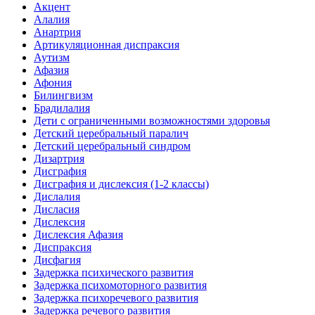
Акцент
Алалия
Анартрия
Артикуляционная диспраксия
Аутизм
Афазия
Афония
Билингвизм
Брадилалия
Дети с ограниченными возможностями здоровья
Детский церебральный паралич
Детский церебральный синдром
Дизартрия
Дисграфия
Дисграфия и дислексия (1-2 классы)
Дислалия
Дисласия
Дислексия
Дислексия Афазия
Диспраксия
Дисфагия
Задержка психического развития
Задержка психомоторного развития
Задержка психоречевого развития
Задержка речевого развития