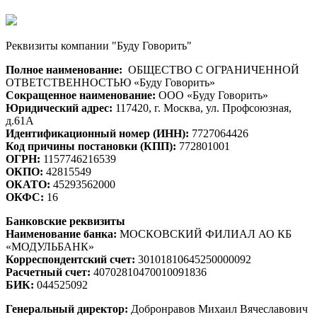
Реквизиты компании "Буду Говорить"
Полное наименование:
ОБЩЕСТВО С ОГРАНИЧЕННОЙ
ОТВЕТСТВЕННОСТЬЮ «Буду Говорить»
Сокращенное наименование:
ООО «Буду Говорить»
Юридический адрес:
117420, г. Москва, ул. Профсоюзная,
д.61А
Идентификационный номер (ИНН):
7727064426
Код причины постановки (КПП):
772801001
ОГРН:
1157746216539
ОКПО:
42815549
ОКАТО:
45293562000
ОКФС:
16
Банковские реквизиты
Наименование банка:
МОСКОВСКИЙ ФИЛИАЛ АО КБ
«МОДУЛЬБАНК»
Корреспондентский счет:
30101810645250000092
Расчетный счет:
40702810470010091836
БИК:
044525092
Генеральный директор:
Добронравов Михаил Вячеславович