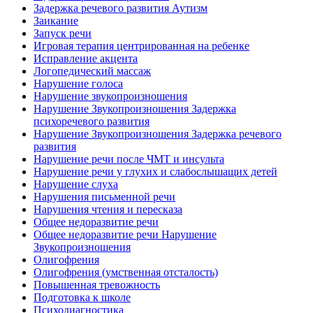
Задержка речевого развития Аутизм
Заикание
Запуск речи
Игровая терапия центрированная на ребенке
Исправление акцента
Логопедический массаж
Нарушение голоса
Нарушение звукопроизношения
Нарушение Звукопроизношения Задержка
психоречевого развития
Нарушение Звукопроизношения Задержка речевого
развития
Нарушение речи после ЧМТ и инсульта
Нарушение речи у глухих и слабослышащих детей
Нарушение слуха
Нарушения письменной речи
Нарушения чтения и пересказа
Общее недоразвитие речи
Общее недоразвитие речи Нарушение
Звукопроизношения
Олигофрения
Олигофрения (умственная отсталость)
Повышенная тревожность
Подготовка к школе
Психодиагностика