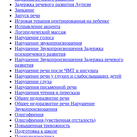
Задержка речевого развития Аутизм
Заикание
Запуск речи
Игровая терапия центрированная на ребенке
Исправление акцента
Логопедический массаж
Нарушение голоса
Нарушение звукопроизношения
Нарушение Звукопроизношения Задержка
психоречевого развития
Нарушение Звукопроизношения Задержка речевого
развития
Нарушение речи после ЧМТ и инсульта
Нарушение речи у глухих и слабослышащих детей
Нарушение слуха
Нарушения письменной речи
Нарушения чтения и пересказа
Общее недоразвитие речи
Общее недоразвитие речи Нарушение
Звукопроизношения
Олигофрения
Олигофрения (умственная отсталость)
Повышенная тревожность
Подготовка к школе
Психодиагностика