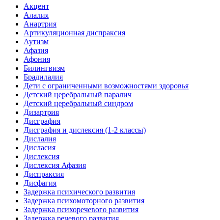
Акцент
Алалия
Анартрия
Артикуляционная диспраксия
Аутизм
Афазия
Афония
Билингвизм
Брадилалия
Дети с ограниченными возможностями здоровья
Детский церебральный паралич
Детский церебральный синдром
Дизартрия
Дисграфия
Дисграфия и дислексия (1-2 классы)
Дислалия
Дисласия
Дислексия
Дислексия Афазия
Диспраксия
Дисфагия
Задержка психического развития
Задержка психомоторного развития
Задержка психоречевого развития
Задержка речевого развития