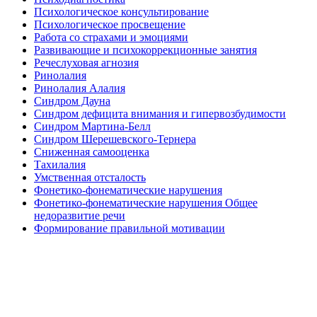
Психологическое консультирование
Психологическое просвещение
Работа со страхами и эмоциями
Развивающие и психокоррекционные занятия
Речеслуховая агнозия
Ринолалия
Ринолалия Алалия
Синдром Дауна
Синдром дефицита внимания и гипервозбудимости
Синдром Мартина-Белл
Синдром Шерешевского-Тернера
Сниженная самооценка
Тахилалия
Умственная отсталость
Фонетико-фонематические нарушения
Фонетико-фонематические нарушения Общее
недоразвитие речи
Формирование правильной мотивации