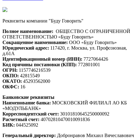
Реквизиты компании "Буду Говорить"
Полное наименование:
ОБЩЕСТВО С ОГРАНИЧЕННОЙ
ОТВЕТСТВЕННОСТЬЮ «Буду Говорить»
Сокращенное наименование:
ООО «Буду Говорить»
Юридический адрес:
117420, г. Москва, ул. Профсоюзная,
д.61А
Идентификационный номер (ИНН):
7727064426
Код причины постановки (КПП):
772801001
ОГРН:
1157746216539
ОКПО:
42815549
ОКАТО:
45293562000
ОКФС:
16
Банковские реквизиты
Наименование банка:
МОСКОВСКИЙ ФИЛИАЛ АО КБ
«МОДУЛЬБАНК»
Корреспондентский счет:
30101810645250000092
Расчетный счет:
40702810470010091836
БИК:
044525092
Генеральный директор:
Добронравов Михаил Вячеславович