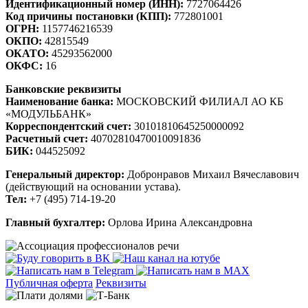
Идентификационный номер (ИНН):
7727064426
Код причины постановки (КПП):
772801001
ОГРН:
1157746216539
ОКПО:
42815549
ОКАТО:
45293562000
ОКФС:
16
Банковские реквизиты
Наименование банка:
МОСКОВСКИЙ ФИЛИАЛ АО КБ
«МОДУЛЬБАНК»
Корреспондентский счет:
30101810645250000092
Расчетный счет:
40702810470010091836
БИК:
044525092
Генеральный директор:
Добронравов Михаил Вячеславович
(действующий на основании устава).
Тел:
+7 (495) 714-19-20
Главный бухгалтер:
Орлова Ирина Александровна
Публичная оферта
Реквизиты