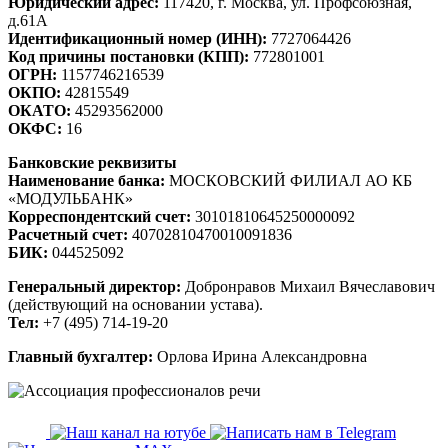
Юридический адрес:
117420, г. Москва, ул. Профсоюзная,
д.61А
Идентификационный номер (ИНН):
7727064426
Код причины постановки (КПП):
772801001
ОГРН:
1157746216539
ОКПО:
42815549
ОКАТО:
45293562000
ОКФС:
16
Банковские реквизиты
Наименование банка:
МОСКОВСКИЙ ФИЛИАЛ АО КБ
«МОДУЛЬБАНК»
Корреспондентский счет:
30101810645250000092
Расчетный счет:
40702810470010091836
БИК:
044525092
Генеральный директор:
Добронравов Михаил Вячеславович
(действующий на основании устава).
Тел:
+7 (495) 714-19-20
Главный бухгалтер:
Орлова Ирина Александровна