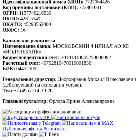
Идентификационный номер (ИНН):
7727064426
Код причины постановки (КПП):
772801001
ОГРН:
1157746216539
ОКПО:
42815549
ОКАТО:
45293562000
ОКФС:
16
Банковские реквизиты
Наименование банка:
МОСКОВСКИЙ ФИЛИАЛ АО КБ
«МОДУЛЬБАНК»
Корреспондентский счет:
30101810645250000092
Расчетный счет:
40702810470010091836
БИК:
044525092
Генеральный директор:
Добронравов Михаил Вячеславович
(действующий на основании устава).
Тел:
+7 (495) 714-19-20
Главный бухгалтер:
Орлова Ирина Александровна
Публичная оферта
Реквизиты