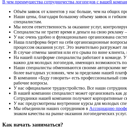
В чем преимущества сотрудничества логопедов с вашей компа
Объём заявок от клиентов у нас больше, чем на общих п
Наши цены, благодаря большому объему заявок и гибким 
специалистам.
Мы несем ответственность за оказание услуг, контролир
Специалисты не тратят время и деньги на свою рекламу 
У нас очень удобно и функционально организована систем
Наша платформа берет на себя организационные вопросы:
процессом оказания услуг. Это значительно разгружает л
В случае отмены занятия или его срыва по вине клиента,
На нашей платформе специалисты работают в команде. У
важно для молодых логопедов, имеющих возможность пол
Наши специалисты обмениваются своими авторскими мето
более выгодных условиях, чем за пределами нашей плат
В компании «Буду говорить» есть профессиональный сов
рабочие вопросы.
У нас официальное трудоустройство. Все наши сотрудн
В нашей компании специалист может организовать как д
Сотрудники нашей компании получают корпоративные с
У нас предусмотрены внутренние курсы для молодых спе
Мы объединили наших сотрудников в
Ассоциацию профе
знаком качества на рынке оказания логопедических услуг.
Как начать заниматься?