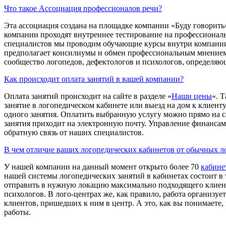
Что такое Ассоциация профессионалов речи?
Эта ассоциация создана на площадке компании «Буду говорить
компании проходят внутреннее тестирование на профессиональ
специалистов мы проводим обучающие курсы внутри компании и
предполагает консилиумы и обмен профессиональным мнением
сообщество логопедов, дефектологов и психологов, определяю
Как происходит оплата занятий в вашей компании?
Оплата занятий происходит на сайте в разделе «
Наши цены
«. 
занятие в логопедическом кабинете или выезд на дом к клиенту
одного занятия. Оплатить выбранную услугу можно прямо на са
занятия приходит на электронную почту. Управление финансами
обратную связь от наших специалистов.
В чем отличие ваших логопедических кабинетов от обычных л
У нашей компании на данный момент открыто более 70
кабине
нашей системы логопедических занятий в кабинетах состоит в
отправить в нужную локацию максимально подходящего клиент
психологов. В лого-центрах же, как правило, работа организ
клиентов, пришедших к ним в центр. А это, как вы понимаете,
работы.