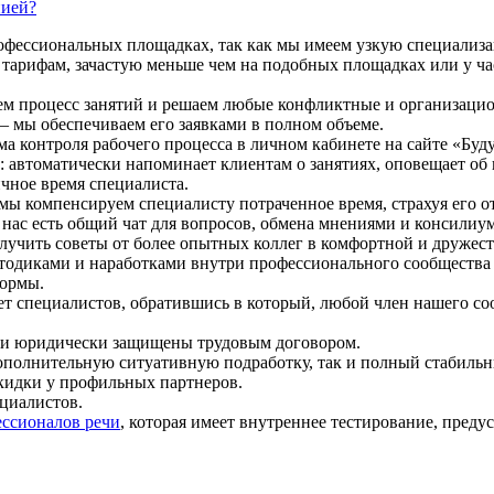
нией?
рофессиональных площадках, так как мы имеем узкую специализ
тарифам, зачастую меньше чем на подобных площадках или у час
уем процесс занятий и решаем любые конфликтные и организаци
— мы обеспечиваем его заявками в полном объеме.
а контроля рабочего процесса в личном кабинете на сайте «Буду
 автоматически напоминает клиентам о занятиях, оповещает об 
ичное время специалиста.
 мы компенсируем специалисту потраченное время, страхуя его 
 нас есть общий чат для вопросов, обмена мнениями и консили
учить советы от более опытных коллег в комфортной и дружест
диками и наработками внутри профессионального сообщества «
формы.
ет специалистов, обратившись в который, любой член нашего со
ики юридически защищены трудовым договором.
ополнительную ситуативную подработку, так и полный стабиль
кидки у профильных партнеров.
циалистов.
ссионалов речи
, которая имеет внутреннее тестирование, пред