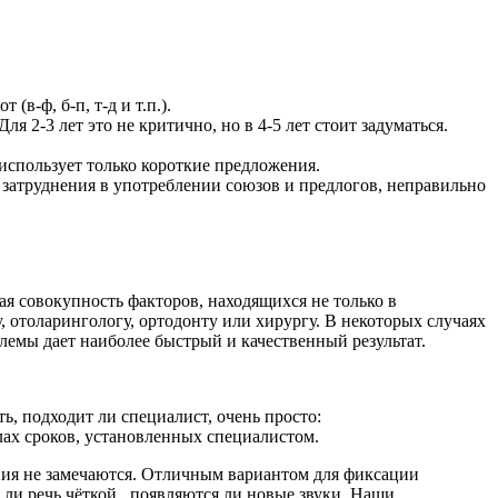
(в-ф, б-п, т-д и т.п.).
я 2-3 лет это не критично, но в 4-5 лет стоит задуматься.
 использует только короткие предложения.
т затруднения в употреблении союзов и предлогов, неправильно
я совокупность факторов, находящихся не только в
, отоларингологу, ортодонту или хирургу. В некоторых случаях
лемы дает наиболее быстрый и качественный результат.
ть, подходит ли специалист, очень просто:
лах сроков, установленных специалистом.
ения не замечаются. Отличным вариантом для фиксации
 ли речь чёткой, появляются ли новые звуки. Наши