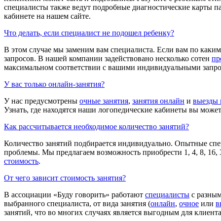
специалисты также ведут подробные диагностические карты па
кабинете на нашем сайте.
Что делать, если специалист не подошел ребенку?
В этом случае мы заменим вам специалиста. Если вам по каки
запросов. В нашей компании задействовано несколько сотен
пр
максимальном соответствии с вашими индивидуальными запро
У вас только онлайн-занятия?
У нас предусмотрены
очные занятия
,
занятия онлайн
и
выезды 
Узнать, где находятся наши логопедические кабинеты вы може
Как рассчитывается необходимое количество занятий?
Количество занятий подбирается индивидуально. Опытные спе
проблемы. Мы предлагаем возможность приобрести 1, 4, 8, 16, 
стоимость
.
От чего зависит стоимость занятия?
В ассоциации «Буду говорить» работают
специалисты
с разным
выбранного специалиста, от вида занятия (
онлайн
,
очное
или
в
занятий, что во многих случаях является выгодным для клиент