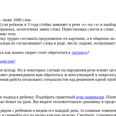
— ниже 1000 слов.
ли ребенок в 3 года стойко заменяет в речи «с» на «з» и наоборот 
анных, нелогичных замен слов). Перестановка слогов в слове. Дл
ько тихо.
нку трудно составить предложение по картинке, а в общении он
малыш не согласовывает слова в роде, числе, падеже, испытывае
есь как можно скорее стоит обратиться к
логопеду
!
алистов?
всегда. Но в некоторых случаях на нарушения речи влияет цела
жет рекомендовать вам обратиться за консультацией к неврологу
енная работа нескольких специалистов над решением одной проб
и подход к ребенку. Подобрать грамотный
курс коррекции
. Поня
остью бежит на урок. Вы видите положительную динамику в преде
 рядом с ребёнком и видим его каждый день, то плавные измен
х и снимайте его на видео каждую неделю. Смотрите, становится