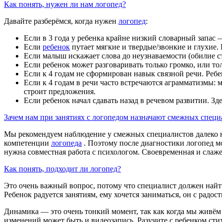
Как понять, нужен ли нам логопед?
Давайте разберёмся, когда нужен
логопед
:
Если в 3 года у ребенка крайне низкий словарный запас 
Если
ребенок
путает мягкие и твердые/звонкие и глухие. Ес
Если малыш искажает слова до неузнаваемости (обилие стр
Если ребенок может разговаривать только громко, или тол
Если к 4 годам не сформирован навык связной речи. Ребе
Если к 4 годам в речи часто встречаются аграмматизмы: 
строит предложения.
Если ребенок начал сдавать назад в речевом развитии. Зд
Зачем нам при занятиях с логопедом назначают смежных специ
Мы рекомендуем наблюдение у смежных специалистов далеко не 
компетенции
логопеда
. Поэтому после диагностики логопед мо
нужна совместная работа с психологом. Своевременная и слаж
Как понять, подходит ли логопед?
Это очень важный вопрос, потому что специалист должен найт
Ребенок радуется занятиям, ему хочется заниматься, он с рад
Динамика — это очень тонкий момент, так как когда мы живём
изменений может быть и видеозапись. Разучите с ребенком сти