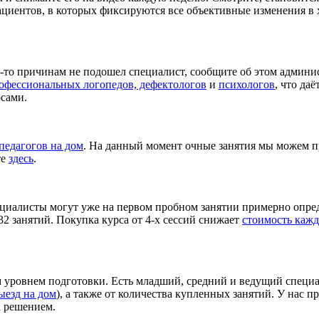
циентов, в которых фиксируются все объективные изменения в 
м-то причинам не подошел специалист, сообщите об этом админи
офессиональных логопедов, дефектологов
и
психологов
, что да
сами.
педагогов на дом
. На данный момент очные занятия мы можем пр
те
здесь
.
циалисты могут уже на первом пробном занятии примерно опред
32 занятий. Покупка курса от 4-х сессий снижает
стоимость кажд
 уровнем подготовки. Есть младший, средний и ведущий специа
ыезд на дом
), а также от количества купленных занятий. У нас п
а решением.