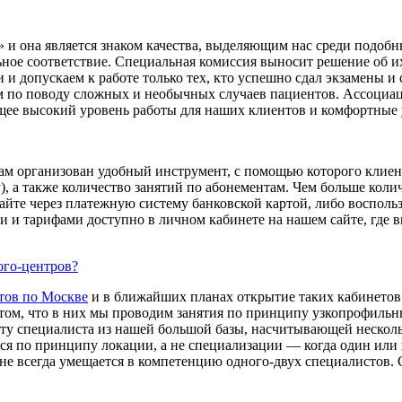
» и она является знаком качества, выделяющим нас среди подоб
ное соответствие. Специальная комиссия выносит решение об и
 допускаем к работе только тех, кто успешно сдал экзамены и
 по поводу сложных и необычных случаев пациентов. Ассоциац
щее высокий уровень работы для наших клиентов и комфортные 
Там организован удобный инструмент, с помощью которого клиент
), а также количество занятий по абонементам. Чем больше коли
йте через платежную систему банковской картой, либо воспольз
 и тарифами доступно в личном кабинете на нашем сайте, где в
ого-центров?
тов по Москве
и в ближайших планах открытие таких кабинетов 
 том, что в них мы проводим занятия по принципу узкопрофильны
у специалиста из нашей большой базы, насчитывающей несколь
уется по принципу локации, а не специализации — когда один ил
 не всегда умещается в компетенцию одного-двух специалистов. 