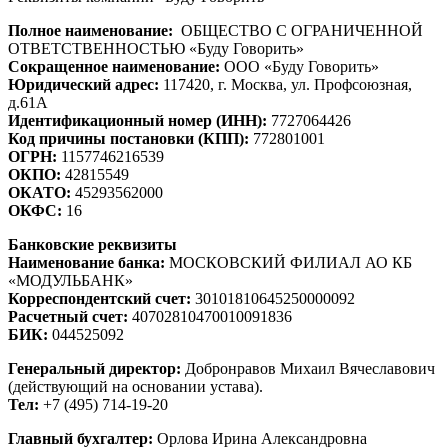
Полное наименование:
ОБЩЕСТВО С ОГРАНИЧЕННОЙ
ОТВЕТСТВЕННОСТЬЮ «Буду Говорить»
Сокращенное наименование:
ООО «Буду Говорить»
Юридический адрес:
117420, г. Москва, ул. Профсоюзная,
д.61А
Идентификационный номер (ИНН):
7727064426
Код причины постановки (КПП):
772801001
ОГРН:
1157746216539
ОКПО:
42815549
ОКАТО:
45293562000
ОКФС:
16
Банковские реквизиты
Наименование банка:
МОСКОВСКИЙ ФИЛИАЛ АО КБ
«МОДУЛЬБАНК»
Корреспондентский счет:
30101810645250000092
Расчетный счет:
40702810470010091836
БИК:
044525092
Генеральный директор:
Добронравов Михаил Вячеславович
(действующий на основании устава).
Тел:
+7 (495) 714-19-20
Главный бухгалтер:
Орлова Ирина Александровна