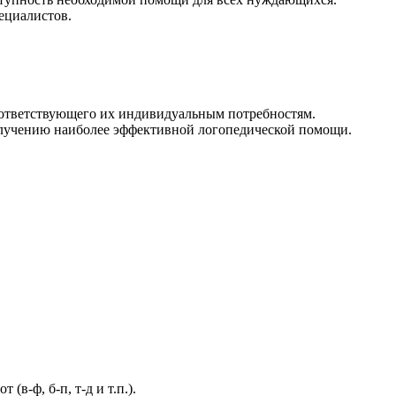
ециалистов.
оответствующего их индивидуальным потребностям.
олучению наиболее эффективной логопедической помощи.
(в-ф, б-п, т-д и т.п.).