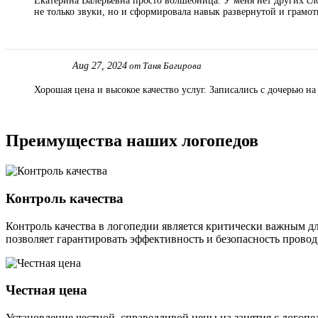
Екатерина Валерьевна просто волшебница. У меня нет других сло
не только звуки, но и сформировала навык развернутой и грамот
Aug 27, 2024
от Таня Багирова
Хорошая цена и высокое качество услуг. Записались с дочерью на
Преимущества наших логопедов
Контроль качества
Контроль качества в логопедии является критически важным д
позволяет гарантировать эффективность и безопасность пров
Честная цена
Установление честной, справедливой цены на занятия с лого