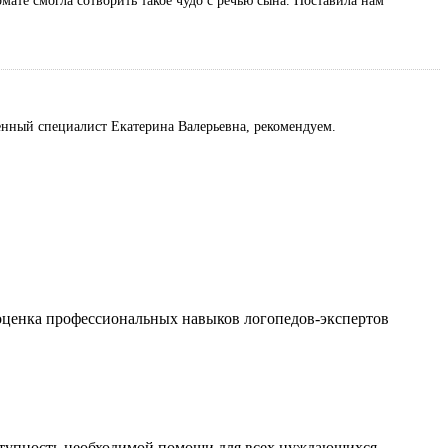
мате смогла сотворить такое чудо с речью сына. Поставила нам
твенный специалист Екатерина Валерьевна, рекомендуем.
 оценка профессиональных навыков логопедов-экспертов
ступность необходимой помощи для всех нуждающихся.