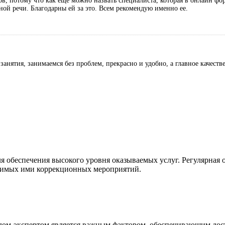
в, потому что как еще можно назвать специалиста, которая в онлайн фор
ной речи. Благодарны ей за это. Всем рекомендую именно ее.
 занятия, занимаемся без проблем, прекрасно и удобно, а главное качес
ля обеспечения высокого уровня оказываемых услуг. Регулярная
одимых ими коррекционных мероприятий.
педом-экспертом является важным фактором, обеспечивающим до