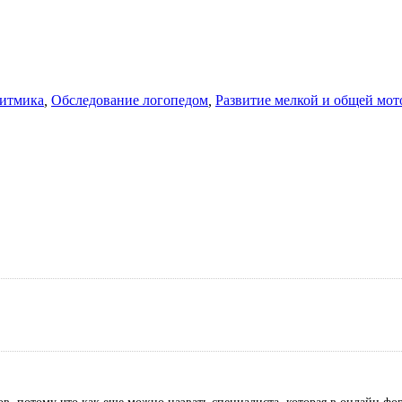
итмика
,
Обследование логопедом
,
Развитие мелкой и общей мо