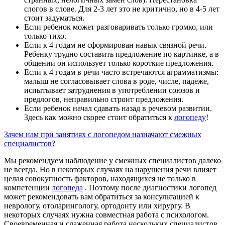
слогов в слове. Для 2-3 лет это не критично, но в 4-5 лет
стоит задуматься.
Если ребенок может разговаривать только громко, или
только тихо.
Если к 4 годам не сформирован навык связной речи.
Ребенку трудно составить предложение по картинке, а в
общении он использует только короткие предложения.
Если к 4 годам в речи часто встречаются аграмматизмы:
малыш не согласовывает слова в роде, числе, падеже,
испытывает затруднения в употреблении союзов и
предлогов, неправильно строит предложения.
Если ребенок начал сдавать назад в речевом развитии.
Здесь как можно скорее стоит обратиться к
логопеду
!
Зачем нам при занятиях с логопедом назначают смежных
специалистов?
Мы рекомендуем наблюдение у смежных специалистов далеко
не всегда. Но в некоторых случаях на нарушения речи влияет
целая совокупность факторов, находящихся не только в
компетенции
логопеда
. Поэтому после диагностики логопед
может рекомендовать вам обратиться за консультацией к
неврологу, отоларингологу, ортодонту или хирургу. В
некоторых случаях нужна совместная работа с психологом.
Своевременная и слаженная работа нескольких специалистов