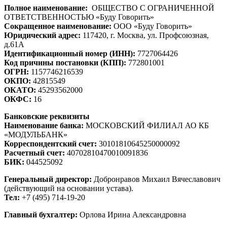
Полное наименование:
ОБЩЕСТВО С ОГРАНИЧЕННОЙ
ОТВЕТСТВЕННОСТЬЮ «Буду Говорить»
Сокращенное наименование:
ООО «Буду Говорить»
Юридический адрес:
117420, г. Москва, ул. Профсоюзная,
д.61А
Идентификационный номер (ИНН):
7727064426
Код причины постановки (КПП):
772801001
ОГРН:
1157746216539
ОКПО:
42815549
ОКАТО:
45293562000
ОКФС:
16
Банковские реквизиты
Наименование банка:
МОСКОВСКИЙ ФИЛИАЛ АО КБ
«МОДУЛЬБАНК»
Корреспондентский счет:
30101810645250000092
Расчетный счет:
40702810470010091836
БИК:
044525092
Генеральный директор:
Добронравов Михаил Вячеславович
(действующий на основании устава).
Тел:
+7 (495) 714-19-20
Главный бухгалтер:
Орлова Ирина Александровна