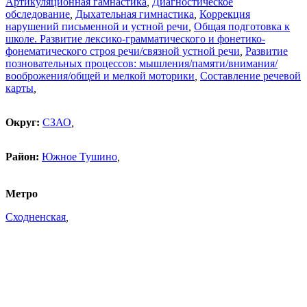
Артикуляционная гамнастика
,
Диагностическое
обследование
,
Дыхательная гимнастика
,
Коррекция
нарушений письменной и устной речи
,
Общая подготовка к
школе. Развитие лексико-грамматического и фонетико-
фонематического строя речи/связной устной речи
,
Развитие
позновательных процессов: мышления/памяти/внимания/
вооброжения/общей и мелкой моторики
,
Составление речевой
карты
,
Округ:
СЗАО
,
Район:
Южное Тушино
,
Метро
Сходненская
,