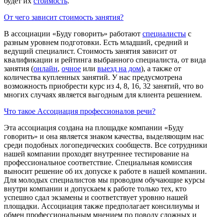
будет их
стоимость
.
От чего зависит стоимость занятия?
В ассоциации «Буду говорить» работают
специалисты
с
разным уровнем подготовки. Есть младший, средний и
ведущий специалист. Стоимость занятия зависит от
квалификации и рейтинга выбранного специалиста, от вида
занятия (
онлайн
,
очное
или
выезд на дом
), а также от
количества купленных занятий. У нас предусмотрена
возможность приобрести курс из 4, 8, 16, 32 занятий, что во
многих случаях является выгодным для клиента решением.
Что такое Ассоциация профессионалов речи?
Эта ассоциация создана на площадке компании «Буду
говорить» и она является знаком качества, выделяющим нас
среди подобных логопедических сообществ. Все сотрудники
нашей компании проходят внутреннее тестирование на
профессиональное соответствие. Специальная комиссия
выносит решение об их допуске к работе в нашей компании.
Для молодых специалистов мы проводим обучающие курсы
внутри компании и допускаем к работе только тех, кто
успешно сдал экзамены и соответствует уровню нашей
площадки. Ассоциация также предполагает консилиумы и
обмен профессиональным мнением по поводу сложных и