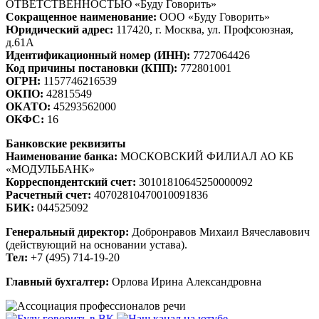
ОТВЕТСТВЕННОСТЬЮ «Буду Говорить»
Сокращенное наименование:
ООО «Буду Говорить»
Юридический адрес:
117420, г. Москва, ул. Профсоюзная,
д.61А
Идентификационный номер (ИНН):
7727064426
Код причины постановки (КПП):
772801001
ОГРН:
1157746216539
ОКПО:
42815549
ОКАТО:
45293562000
ОКФС:
16
Банковские реквизиты
Наименование банка:
МОСКОВСКИЙ ФИЛИАЛ АО КБ
«МОДУЛЬБАНК»
Корреспондентский счет:
30101810645250000092
Расчетный счет:
40702810470010091836
БИК:
044525092
Генеральный директор:
Добронравов Михаил Вячеславович
(действующий на основании устава).
Тел:
+7 (495) 714-19-20
Главный бухгалтер:
Орлова Ирина Александровна