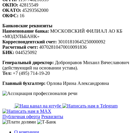
ОКПО:
42815549
ОКАТО:
45293562000
ОКФС:
16
Банковские реквизиты
Наименование банка:
МОСКОВСКИЙ ФИЛИАЛ АО КБ
«МОДУЛЬБАНК»
Корреспондентский счет:
30101810645250000092
Расчетный счет:
40702810470010091836
БИК:
044525092
Генеральный директор:
Добронравов Михаил Вячеславович
(действующий на основании устава).
Тел:
+7 (495) 714-19-20
Главный бухгалтер:
Орлова Ирина Александровна
Публичная оферта
Реквизиты
О компании