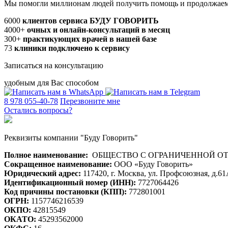
Мы помогли миллионам людей получить помощь и продолжаем 
6000
клиентов сервиса БУДУ ГОВОРИТЬ
4000+
очных и онлайн-консультаций в месяц
300+
практикующих врачей в нашей базе
73
клиники подключено к сервису
Записаться на консультацию
удобным для Вас способом
8 978 055-40-78
Перезвоните мне
Остались вопросы?
Реквизиты компании "Буду Говорить"
Полное наименование:
ОБЩЕСТВО С ОГРАНИЧЕННОЙ ОТВЕ
Сокращенное наименование:
ООО «Буду Говорить»
Юридический адрес:
117420, г. Москва, ул. Профсоюзная, д.6
Идентификационный номер (ИНН):
7727064426
Код причины постановки (КПП):
772801001
ОГРН:
1157746216539
ОКПО:
42815549
ОКАТО:
45293562000