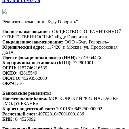
8 978 055-40-78
Реквизиты компании "Буду Говорить"
Полное наименование:
ОБЩЕСТВО С ОГРАНИЧЕННОЙ
ОТВЕТСТВЕННОСТЬЮ «Буду Говорить»
Сокращенное наименование:
ООО «Буду Говорить»
Юридический адрес:
117420, г. Москва, ул. Профсоюзная,
д.61А
Идентификационный номер (ИНН):
7727064426
Код причины постановки (КПП):
772801001
ОГРН:
1157746216539
ОКПО:
42815549
ОКАТО:
45293562000
ОКФС:
16
Банковские реквизиты
Наименование банка:
МОСКОВСКИЙ ФИЛИАЛ АО КБ
«МОДУЛЬБАНК»
Корреспондентский счет:
30101810645250000092
Расчетный счет:
40702810470010091836
БИК:
044525092
Генеральный директор:
Добронравов Михаил Вячеславович