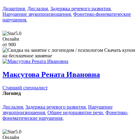
Дизартрия
,
Дислалия
,
Задержка речевого развития
,
Нарушение звукопроизношения
,
Фонетико-фонематические
нарушения
,
5.0
Онлайн
от 900
Скачать купон
на бесплатное занятие
Максутова Рената Ивановна
Старший специалист
Логопед
Дислалия
,
Задержка речевого развития
,
Нарушение
звукопроизношения
,
Общее недоразвитие речи
,
Фонетико-
фонематические нарушения
,
5.0
Онлайн