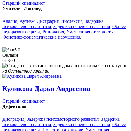
Старший специалист
Учитель - Логопед
Алалия
,
Аутизм
,
Дисграфия
,
Дислексия
,
Задержка
психоречевого развития
,
Задержка речевого развития
,
Общее
недоразвитие речи
,
Ринолалия
,
Умственная отсталость
,
Фонетико-фонематические нарушения
,
5.0
Онлайн
от 900
Скачать купон
на бесплатное занятие
Куликова Дарья Андреевна
Старший специалист
Дефектолог
Дисграфия
,
Задержка психомоторного развития
,
Задержка
психоречевого развития
,
Задержка речевого развития
,
Общее
недоразвитие речи
,
Подготовка к школе
,
Умственная