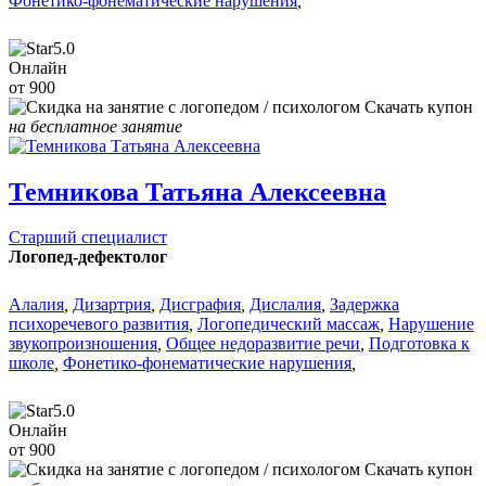
Фонетико-фонематические нарушения
,
5.0
Онлайн
от 900
Скачать купон
на бесплатное занятие
Темникова Татьяна Алексеевна
Старший специалист
Логопед-дефектолог
Алалия
,
Дизартрия
,
Дисграфия
,
Дислалия
,
Задержка
психоречевого развития
,
Логопедический массаж
,
Нарушение
звукопроизношения
,
Общее недоразвитие речи
,
Подготовка к
школе
,
Фонетико-фонематические нарушения
,
5.0
Онлайн
от 900
Скачать купон