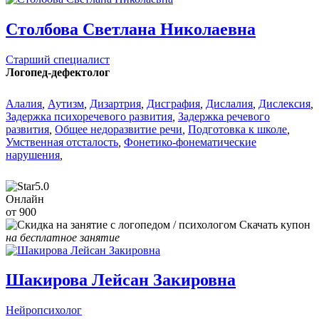
Столбова Светлана Николаевна
Старший специалист
Логопед-дефектолог
Алалия
,
Аутизм
,
Дизартрия
,
Дисграфия
,
Дислалия
,
Дислексия
,
Задержка психоречевого развития
,
Задержка речевого
развития
,
Общее недоразвитие речи
,
Подготовка к школе
,
Умственная отсталость
,
Фонетико-фонематические
нарушения
,
5.0
Онлайн
от 900
Скачать купон
на бесплатное занятие
Шакирова Лейсан Закировна
Нейропсихолог