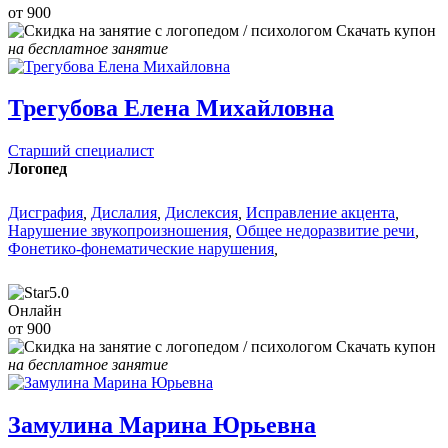
от 900
Скачать купон
на бесплатное занятие
Трегубова Елена Михайловна
Старший специалист
Логопед
Дисграфия
,
Дислалия
,
Дислексия
,
Исправление акцента
,
Нарушение звукопроизношения
,
Общее недоразвитие речи
,
Фонетико-фонематические нарушения
,
5.0
Онлайн
от 900
Скачать купон
на бесплатное занятие
Замулина Марина Юрьевна