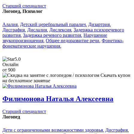
Старший специалист
Логопед, Психолог
Алалия
,
Детский церебральный паралич
,
Дизартрия
,
Дисграфия
,
Дислалия
,
Дислексия
,
Задержка психоречевого
развития
,
Задержка речевого развития
,
Нарушение
звукопроизношения
,
Общее недоразвитие речи
,
Фонетико-
фонематические нарушения
,
5.0
Онлайн
от 900
Скачать купон
на бесплатное занятие
Филимонова Наталья Алексеевна
Старший специалист
Логопед
Дети с ограниченными возможностями здоровья
,
Дисграфия
,