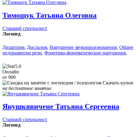
Тимощук Татьяна Олеговна
Старший специалист
Логопед
Дизартрия
,
Дислалия
,
Нарушение звукопроизношения
,
Общее
недоразвитие речи
,
Фонетико-фонематические нарушения
,
5.0
Онлайн
от 900
Скачать купон
на бесплатное занятие
Янушкявичене Татьяна Сергеевна
Старший специалист
Логопед