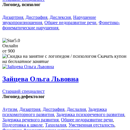
Логопед, психолог
Дизартрия
,
Дисграфия
,
Дислексия
,
Нарушение
звукопроизношения
,
Общее недоразвитие речи
,
Фонетико-
фонематические нарушения
,
5.0
Онлайн
от 900
Скачать купон
на бесплатное занятие
Зайцева Ольга Львовна
Старший специалист
Логопед-дефектолог
Аутизм
,
Дизартрия
,
Дисграфия
,
Дислалия
,
Задержка
психомоторного развития
,
Задержка психоречевого развития
,
Задержка речевого развития
,
Общее недоразвитие речи
,
Подготовка к школе
,
Тахилалия
,
Умственная отсталость
,