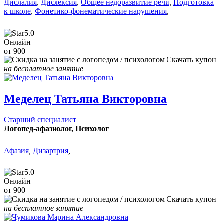
Дислалия
,
Дислексия
,
Общее недоразвитие речи
,
Подготовка
к школе
,
Фонетико-фонематические нарушения
,
5.0
Онлайн
от 900
Скачать купон
на бесплатное занятие
Меделец Татьяна Викторовна
Старший специалист
Логопед-афазиолог, Психолог
Афазия
,
Дизартрия
,
5.0
Онлайн
от 900
Скачать купон
на бесплатное занятие