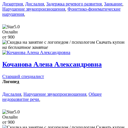
Дизартрия
,
Дислалия
,
Задержка речевого развития
,
Заикание
,
Нарушение звукопроизношения
,
Фонетико-фонематические
нарушения
,
5.0
Онлайн
от 900
Скачать купон
на бесплатное занятие
Кочанова Алена Александровна
Старший специалист
Логопед
Дислалия
,
Нарушение звукопроизношения
,
Общее
недоразвитие речи
,
5.0
Онлайн
от 900
Скачать купон