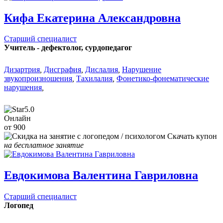
Кифа Екатерина Александровна
Старший специалист
Учитель - дефектолог, сурдопедагог
Дизартрия
,
Дисграфия
,
Дислалия
,
Нарушение
звукопроизношения
,
Тахилалия
,
Фонетико-фонематические
нарушения
,
5.0
Онлайн
от 900
Скачать купон
на бесплатное занятие
Евдокимова Валентина Гавриловна
Старший специалист
Логопед