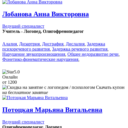
Лобанова Анна Викторовна
Ведущий специалист
Учитель - Логопед, Олигофренопедагог
Алалия
,
Дизартрия
,
Дисграфия
,
Дислалия
,
Задержка
психоречевого развития
,
Задержка речевого развития
,
Нарушение звукопроизношения
,
Общее недоразвитие речи
,
Фонетико-фонематические нарушения
,
5.0
Онлайн
от 1200
Скачать купон
на бесплатное занятие
Потоцкая Марьяна Витальевна
Ведущий специалист
Олигофренопедагог, Логопед