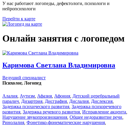
У нас работают логопеды, дефектологи, психологи и
нейропсихологи
Перейти к карте
Онлайн занятия с логопедом
Каримова Светлана Владимировна
Ведущий специалист
Психолог, Логопед
Алалия
,
Аутизм
,
Афазия
,
Афония
,
Детский церебральный
паралич
,
Дизартрия
,
Дисграфия
,
Дислалия
,
Дислексия
,
Задержка психического развития
,
Задержка психоречевого
развития
,
Задержка речевого развития
,
Исправление акцента
,
Нарушение звукопроизношения
,
Общее недоразвитие речи
,
Ринолалия
,
Фонетико-фонематические нарушения
,