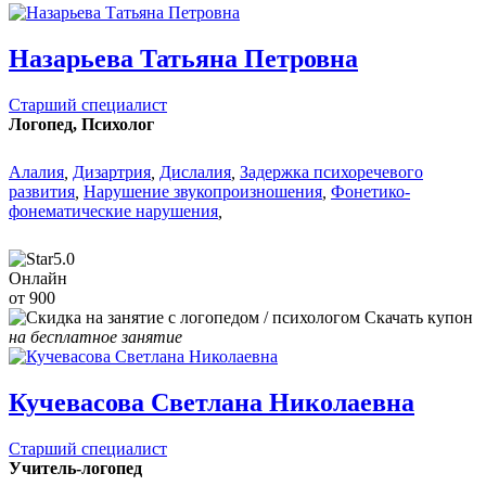
Назарьева Татьяна Петровна
Старший специалист
Логопед, Психолог
Алалия
,
Дизартрия
,
Дислалия
,
Задержка психоречевого
развития
,
Нарушение звукопроизношения
,
Фонетико-
фонематические нарушения
,
5.0
Онлайн
от 900
Скачать купон
на бесплатное занятие
Кучевасова Светлана Николаевна
Старший специалист
Учитель-логопед