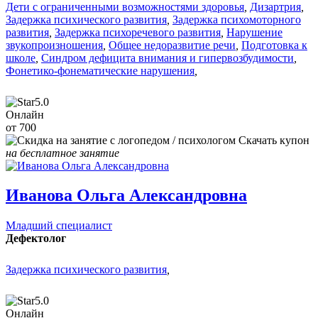
Дети с ограниченными возможностями здоровья
,
Дизартрия
,
Задержка психического развития
,
Задержка психомоторного
развития
,
Задержка психоречевого развития
,
Нарушение
звукопроизношения
,
Общее недоразвитие речи
,
Подготовка к
школе
,
Синдром дефицита внимания и гипервозбудимости
,
Фонетико-фонематические нарушения
,
5.0
Онлайн
от 700
Скачать купон
на бесплатное занятие
Иванова Ольга Александровна
Младший специалист
Дефектолог
Задержка психического развития
,
5.0
Онлайн