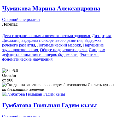
Чумикова Марина Александровна
Старший специалист
Логопед
Дети с ограниченными возможностями здоровья
,
Дизартрия
,
Дислалия
,
Задержка психоречевого развития
,
Задержка
речевого развития
,
Логопедический массаж
,
Нарушение
звукопроизношения
,
Общее недоразвитие речи
,
Синдром
дефицита внимания и гипервозбудимости
,
Фонетико-
фонематические нарушения
,
5.0
Онлайн
от 900
Скачать купон
на бесплатное занятие
Гумбатова Гюльшан Гадим кызы
Старший специалист