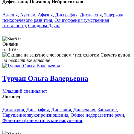
Дефектолог, Психолог, Нейропсихолог
Алалия
,
Аутизм
,
Афазия
,
Дисграфия
,
Дислексия
,
Задержка
психоречевого развития
,
Олигофрения (умственная
отсталость)
,
Синдром Дауна
,
5.0
Онлайн
от 1650
Скачать купон
на бесплатное занятие
Турчан Ольга Валерьевна
Младший специалист
Логопед
Дизартрия
,
Дисграфия
,
Дислалия
,
Дислексия
,
Заикание
,
Нарушение звукопроизношения
,
Общее недоразвитие речи
,
Фонетико-фонематические нарушения
,
5.0