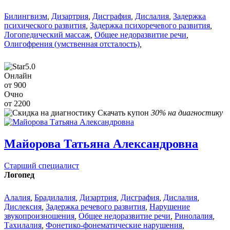
Билингвизм
,
Дизартрия
,
Дисграфия
,
Дислалия
,
Задержка
психического развития
,
Задержка психоречевого развития
,
Логопедический массаж
,
Общее недоразвитие речи
,
Олигофрения (умственная отсталость)
,
5.0
Онлайн
от 900
Очно
от 2200
Скачать купон
30% на диагностику
Майорова Татьяна Александровна
Старший специалист
Логопед
Алалия
,
Брадилалия
,
Дизартрия
,
Дисграфия
,
Дислалия
,
Дислексия
,
Задержка речевого развития
,
Нарушение
звукопроизношения
,
Общее недоразвитие речи
,
Ринолалия
,
Тахилалия
,
Фонетико-фонематические нарушения
,