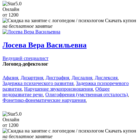
5.0
Онлайн
от 1200
Скачать купон
на бесплатное занятие
Лосева Вера Васильевна
Ведущий специалист
Логопед-дефектолог
Афазия
,
Дизартрия
,
Дисграфия
,
Дислалия
,
Дислексия
,
Задержка психического развития
,
Задержка психоречевого
развития
,
Нарушение звукопроизношения
,
Общее
недоразвитие речи
,
Олигофрения (умственная отсталость)
,
Фонетико-фонематические нарушения
,
5.0
Онлайн
от 1200
Скачать купон
на бесплатное занятие