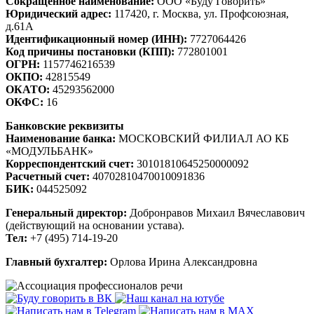
Сокращенное наименование:
ООО «Буду Говорить»
Юридический адрес:
117420, г. Москва, ул. Профсоюзная,
д.61А
Идентификационный номер (ИНН):
7727064426
Код причины постановки (КПП):
772801001
ОГРН:
1157746216539
ОКПО:
42815549
ОКАТО:
45293562000
ОКФС:
16
Банковские реквизиты
Наименование банка:
МОСКОВСКИЙ ФИЛИАЛ АО КБ
«МОДУЛЬБАНК»
Корреспондентский счет:
30101810645250000092
Расчетный счет:
40702810470010091836
БИК:
044525092
Генеральный директор:
Добронравов Михаил Вячеславович
(действующий на основании устава).
Тел:
+7 (495) 714-19-20
Главный бухгалтер:
Орлова Ирина Александровна