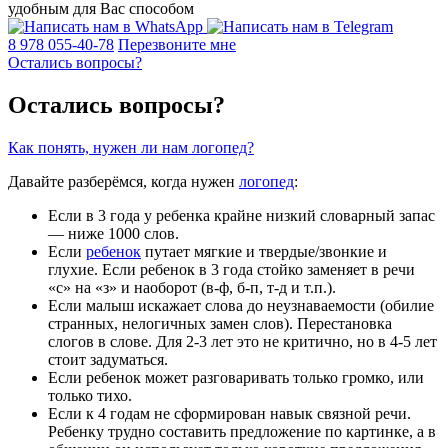
удобным для Вас способом
8 978 055-40-78
Перезвоните мне
Остались вопросы?
Остались вопросы?
Как понять, нужен ли нам логопед?
Давайте разберёмся, когда нужен
логопед
:
Если в 3 года у ребенка крайне низкий словарный запас
— ниже 1000 слов.
Если
ребенок
путает мягкие и твердые/звонкие и
глухие. Если ребенок в 3 года стойко заменяет в речи
«с» на «з» и наоборот (в-ф, б-п, т-д и т.п.).
Если малыш искажает слова до неузнаваемости (обилие
странных, нелогичных замен слов). Перестановка
слогов в слове. Для 2-3 лет это не критично, но в 4-5 лет
стоит задуматься.
Если ребенок может разговаривать только громко, или
только тихо.
Если к 4 годам не сформирован навык связной речи.
Ребенку трудно составить предложение по картинке, а в