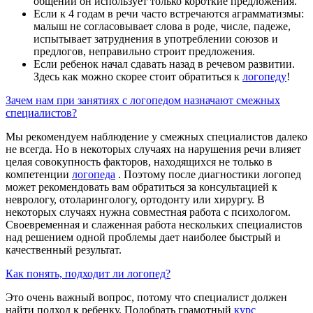
общении он использует только короткие предложения.
Если к 4 годам в речи часто встречаются аграмматизмы:
малыш не согласовывает слова в роде, числе, падеже,
испытывает затруднения в употреблении союзов и
предлогов, неправильно строит предложения.
Если ребенок начал сдавать назад в речевом развитии.
Здесь как можно скорее стоит обратиться к
логопеду
!
Зачем нам при занятиях с логопедом назначают смежных
специалистов?
Мы рекомендуем наблюдение у смежных специалистов далеко
не всегда. Но в некоторых случаях на нарушения речи влияет
целая совокупность факторов, находящихся не только в
компетенции
логопеда
. Поэтому после диагностики логопед
может рекомендовать вам обратиться за консультацией к
неврологу, отоларингологу, ортодонту или хирургу. В
некоторых случаях нужна совместная работа с психологом.
Своевременная и слаженная работа нескольких специалистов
над решением одной проблемы дает наиболее быстрый и
качественный результат.
Как понять, подходит ли логопед?
Это очень важный вопрос, потому что специалист должен
найти подход к ребенку. Подобрать грамотный
курс